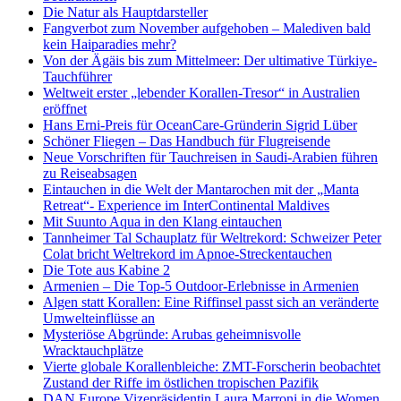
Die Natur als Hauptdarsteller
Fangverbot zum November aufgehoben – Malediven bald
kein Haiparadies mehr?
Von der Ägäis bis zum Mittelmeer: Der ultimative Türkiye-
Tauchführer
Weltweit erster „lebender Korallen-Tresor“ in Australien
eröffnet
Hans Erni-Preis für OceanCare-Gründerin Sigrid Lüber
Schöner Fliegen – Das Handbuch für Flugreisende
Neue Vorschriften für Tauchreisen in Saudi-Arabien führen
zu Reiseabsagen
Eintauchen in die Welt der Mantarochen mit der „Manta
Retreat“- Experience im InterContinental Maldives
Mit Suunto Aqua in den Klang eintauchen
Tannheimer Tal Schauplatz für Weltrekord: Schweizer Peter
Colat bricht Weltrekord im Apnoe-Streckentauchen
Die Tote aus Kabine 2
Armenien – Die Top-5 Outdoor-Erlebnisse in Armenien
Algen statt Korallen: Eine Riffinsel passt sich an veränderte
Umwelteinflüsse an
Mysteriöse Abgründe: Arubas geheimnisvolle
Wracktauchplätze
Vierte globale Korallenbleiche: ZMT-Forscherin beobachtet
Zustand der Riffe im östlichen tropischen Pazifik
DAN Europe Vizepräsidentin Laura Marroni in die Women