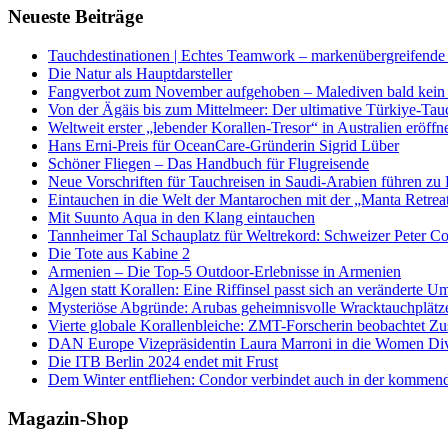
Neueste Beiträge
Tauchdestinationen | Echtes Teamwork – markenübergreifende K
Die Natur als Hauptdarsteller
Fangverbot zum November aufgehoben – Malediven bald kein 
Von der Ägäis bis zum Mittelmeer: Der ultimative Türkiye-Tau
Weltweit erster „lebender Korallen-Tresor“ in Australien eröffn
Hans Erni-Preis für OceanCare-Gründerin Sigrid Lüber
Schöner Fliegen – Das Handbuch für Flugreisende
Neue Vorschriften für Tauchreisen in Saudi-Arabien führen zu
Eintauchen in die Welt der Mantarochen mit der „Manta Retrea
Mit Suunto Aqua in den Klang eintauchen
Tannheimer Tal Schauplatz für Weltrekord: Schweizer Peter Co
Die Tote aus Kabine 2
Armenien – Die Top-5 Outdoor-Erlebnisse in Armenien
Algen statt Korallen: Eine Riffinsel passt sich an veränderte U
Mysteriöse Abgründe: Arubas geheimnisvolle Wracktauchplätz
Vierte globale Korallenbleiche: ZMT-Forscherin beobachtet Zust
DAN Europe Vizepräsidentin Laura Marroni in die Women Di
Die ITB Berlin 2024 endet mit Frust
Dem Winter entfliehen: Condor verbindet auch in der kommen
Magazin-Shop