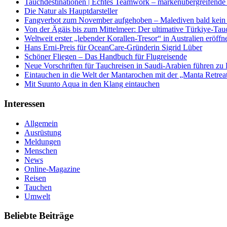
Tauchdestinationen | Echtes Teamwork – markenübergreifende K
Die Natur als Hauptdarsteller
Fangverbot zum November aufgehoben – Malediven bald kein 
Von der Ägäis bis zum Mittelmeer: Der ultimative Türkiye-Tau
Weltweit erster „lebender Korallen-Tresor“ in Australien eröffn
Hans Erni-Preis für OceanCare-Gründerin Sigrid Lüber
Schöner Fliegen – Das Handbuch für Flugreisende
Neue Vorschriften für Tauchreisen in Saudi-Arabien führen zu
Eintauchen in die Welt der Mantarochen mit der „Manta Retrea
Mit Suunto Aqua in den Klang eintauchen
Interessen
Allgemein
Ausrüstung
Meldungen
Menschen
News
Online-Magazine
Reisen
Tauchen
Umwelt
Beliebte Beiträge