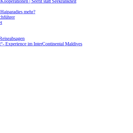
ooperationen | Seefit statt Seekrankheit
Haiparadies mehr?
chführer
et
 Reiseabsagen
t“- Experience im InterContinental Maldives