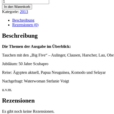
Aquanaut
Magazin
In den Warenkorb
-
Kategorie:
2013
Ausgabe
November/Dezember
Beschreibung
2013
Rezensionen (0)
Menge
Beschreibung
Die Themen der Ausgabe im Überblick:
Tauchen mit den „Big Five“ – Aulinger, Clausen, Harscher, Lau, Ob
Jubiläum: 50 Jahre Scubapro
Reise: Ägypten aktuell, Papua Neuguinea, Komodo und Selayar
Nachgefragt: Waterwoman Stefanie Voigt
u.v.m.
Rezensionen
Es gibt noch keine Rezensionen.