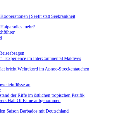
ooperationen | Seefit statt Seekrankheit
Haiparadies mehr?
chführer
et
 Reiseabsagen
t“- Experience im InterContinental Maldives
lat bricht Weltrekord im Apnoe-Streckentauchen
mwelteinflüsse an
e
and der Riffe im östlichen tropischen Pazifik
vers Hall Of Fame aufgenommen
den Saison Barbados mit Deutschland