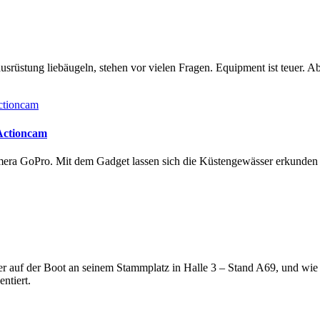
rüstung liebäugeln, stehen vor vielen Fragen. Equipment ist teuer. Ab
 Actioncam
amera GoPro. Mit dem Gadget lassen sich die Küstengewässer erkunde
lter auf der Boot an seinem Stammplatz in Halle 3 – Stand A69, und wi
ntiert.