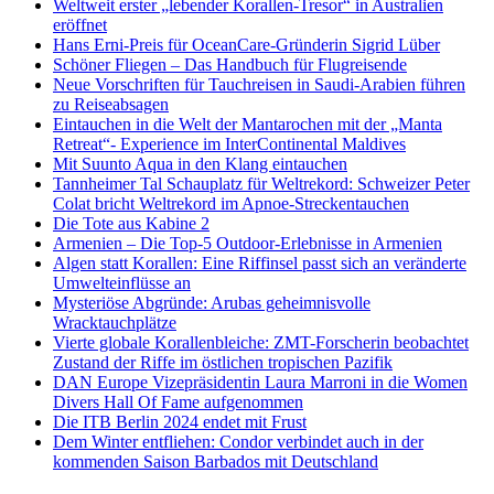
Weltweit erster „lebender Korallen-Tresor“ in Australien
eröffnet
Hans Erni-Preis für OceanCare-Gründerin Sigrid Lüber
Schöner Fliegen – Das Handbuch für Flugreisende
Neue Vorschriften für Tauchreisen in Saudi-Arabien führen
zu Reiseabsagen
Eintauchen in die Welt der Mantarochen mit der „Manta
Retreat“- Experience im InterContinental Maldives
Mit Suunto Aqua in den Klang eintauchen
Tannheimer Tal Schauplatz für Weltrekord: Schweizer Peter
Colat bricht Weltrekord im Apnoe-Streckentauchen
Die Tote aus Kabine 2
Armenien – Die Top-5 Outdoor-Erlebnisse in Armenien
Algen statt Korallen: Eine Riffinsel passt sich an veränderte
Umwelteinflüsse an
Mysteriöse Abgründe: Arubas geheimnisvolle
Wracktauchplätze
Vierte globale Korallenbleiche: ZMT-Forscherin beobachtet
Zustand der Riffe im östlichen tropischen Pazifik
DAN Europe Vizepräsidentin Laura Marroni in die Women
Divers Hall Of Fame aufgenommen
Die ITB Berlin 2024 endet mit Frust
Dem Winter entfliehen: Condor verbindet auch in der
kommenden Saison Barbados mit Deutschland