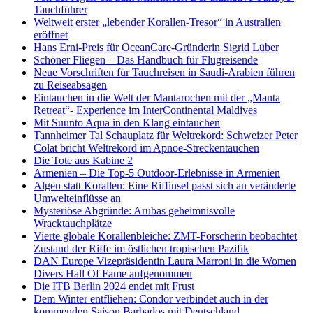
Tauchführer
Weltweit erster „lebender Korallen-Tresor“ in Australien
eröffnet
Hans Erni-Preis für OceanCare-Gründerin Sigrid Lüber
Schöner Fliegen – Das Handbuch für Flugreisende
Neue Vorschriften für Tauchreisen in Saudi-Arabien führen
zu Reiseabsagen
Eintauchen in die Welt der Mantarochen mit der „Manta
Retreat“- Experience im InterContinental Maldives
Mit Suunto Aqua in den Klang eintauchen
Tannheimer Tal Schauplatz für Weltrekord: Schweizer Peter
Colat bricht Weltrekord im Apnoe-Streckentauchen
Die Tote aus Kabine 2
Armenien – Die Top-5 Outdoor-Erlebnisse in Armenien
Algen statt Korallen: Eine Riffinsel passt sich an veränderte
Umwelteinflüsse an
Mysteriöse Abgründe: Arubas geheimnisvolle
Wracktauchplätze
Vierte globale Korallenbleiche: ZMT-Forscherin beobachtet
Zustand der Riffe im östlichen tropischen Pazifik
DAN Europe Vizepräsidentin Laura Marroni in die Women
Divers Hall Of Fame aufgenommen
Die ITB Berlin 2024 endet mit Frust
Dem Winter entfliehen: Condor verbindet auch in der
kommenden Saison Barbados mit Deutschland