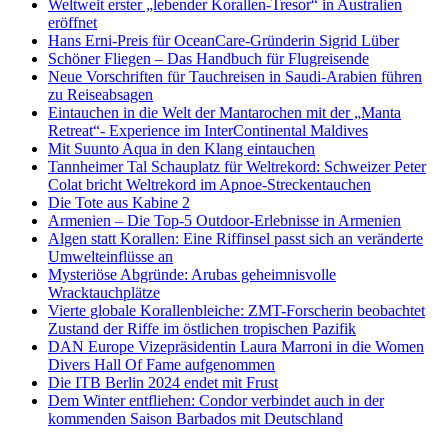
Weltweit erster „lebender Korallen-Tresor“ in Australien
eröffnet
Hans Erni-Preis für OceanCare-Gründerin Sigrid Lüber
Schöner Fliegen – Das Handbuch für Flugreisende
Neue Vorschriften für Tauchreisen in Saudi-Arabien führen
zu Reiseabsagen
Eintauchen in die Welt der Mantarochen mit der „Manta
Retreat“- Experience im InterContinental Maldives
Mit Suunto Aqua in den Klang eintauchen
Tannheimer Tal Schauplatz für Weltrekord: Schweizer Peter
Colat bricht Weltrekord im Apnoe-Streckentauchen
Die Tote aus Kabine 2
Armenien – Die Top-5 Outdoor-Erlebnisse in Armenien
Algen statt Korallen: Eine Riffinsel passt sich an veränderte
Umwelteinflüsse an
Mysteriöse Abgründe: Arubas geheimnisvolle
Wracktauchplätze
Vierte globale Korallenbleiche: ZMT-Forscherin beobachtet
Zustand der Riffe im östlichen tropischen Pazifik
DAN Europe Vizepräsidentin Laura Marroni in die Women
Divers Hall Of Fame aufgenommen
Die ITB Berlin 2024 endet mit Frust
Dem Winter entfliehen: Condor verbindet auch in der
kommenden Saison Barbados mit Deutschland