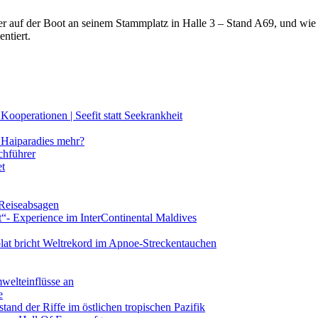
lter auf der Boot an seinem Stammplatz in Halle 3 – Stand A69, und wi
ntiert.
ooperationen | Seefit statt Seekrankheit
Haiparadies mehr?
chführer
et
 Reiseabsagen
t“- Experience im InterContinental Maldives
lat bricht Weltrekord im Apnoe-Streckentauchen
mwelteinflüsse an
e
and der Riffe im östlichen tropischen Pazifik