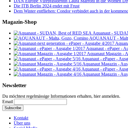
DAN Europe Vizepräsidentin Laura Marroni in die Women Di
Die ITB Berlin 2024 endet mit Frust
Dem Winter entfliehen: Condor verbindet auch in der kommen
Magazin-Shop
Aquanaut - SUDA
AQUANAUT - Malta
Aquana
Aquanaut - ePaper - A
Aquanaut Magazin - A
Aquanaut - ePaper - Aus
Aquanaut Magazin - Aus
Aquanaut - ePaper - Aus
Aquanaut Magazin - Aus
Newsletter
Du möchtest regelmässige Informationen erhalten, hier anmelden.
Email
Kontakt
Über uns