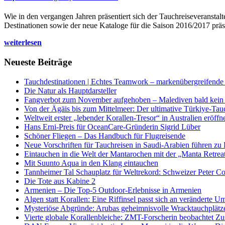
Wie in den vergangen Jahren präsentiert sich der Tauchreiseveransta
Destinationen sowie der neue Kataloge für die Saison 2016/2017 präse
weiterlesen
Neueste Beiträge
Tauchdestinationen | Echtes Teamwork – markenübergreifende K
Die Natur als Hauptdarsteller
Fangverbot zum November aufgehoben – Malediven bald kein 
Von der Ägäis bis zum Mittelmeer: Der ultimative Türkiye-Tau
Weltweit erster „lebender Korallen-Tresor“ in Australien eröffn
Hans Erni-Preis für OceanCare-Gründerin Sigrid Lüber
Schöner Fliegen – Das Handbuch für Flugreisende
Neue Vorschriften für Tauchreisen in Saudi-Arabien führen zu
Eintauchen in die Welt der Mantarochen mit der „Manta Retrea
Mit Suunto Aqua in den Klang eintauchen
Tannheimer Tal Schauplatz für Weltrekord: Schweizer Peter Co
Die Tote aus Kabine 2
Armenien – Die Top-5 Outdoor-Erlebnisse in Armenien
Algen statt Korallen: Eine Riffinsel passt sich an veränderte U
Mysteriöse Abgründe: Arubas geheimnisvolle Wracktauchplätz
Vierte globale Korallenbleiche: ZMT-Forscherin beobachtet Zust