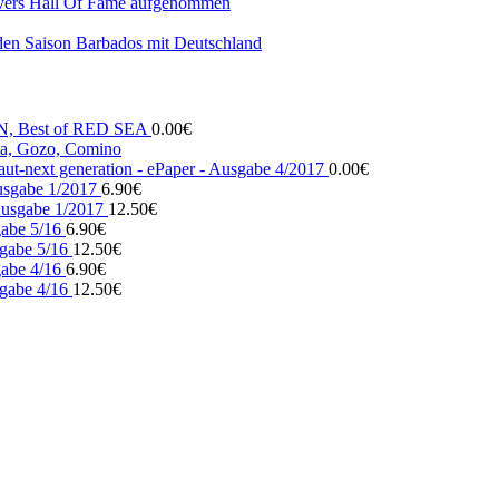
vers Hall Of Fame aufgenommen
den Saison Barbados mit Deutschland
N, Best of RED SEA
0.00
€
, Gozo, Comino
ut-next generation - ePaper - Ausgabe 4/2017
0.00
€
usgabe 1/2017
6.90
€
usgabe 1/2017
12.50
€
gabe 5/16
6.90
€
gabe 5/16
12.50
€
gabe 4/16
6.90
€
gabe 4/16
12.50
€