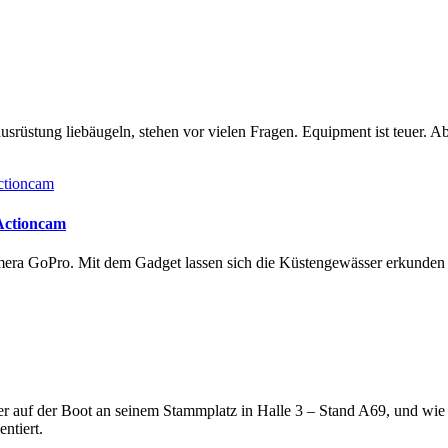
rüstung liebäugeln, stehen vor vielen Fragen. Equipment ist teuer. Ab
 Actioncam
amera GoPro. Mit dem Gadget lassen sich die Küstengewässer erkunde
lter auf der Boot an seinem Stammplatz in Halle 3 – Stand A69, und wi
ntiert.