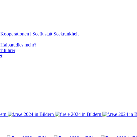
ooperationen | Seefit statt Seekrankheit
Haiparadies mehr?
chführer
et