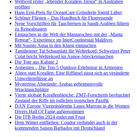
Weltweit erster „lebender Korallen-Tresor“ in Australien
eröffnet
Hans Erni-Preis für OceanCare-Gründerin Sigrid Lüber
Schöner Fliegen – Das Handbuch für Flugreisende
Neue Vorschriften für Tauchreisen in Saudi-Arabien führen
zu Reiseabsagen
Eintauchen in die Welt der Mantarochen mit der „Manta
Retreat“- Experience im InterContinental Maldives
Mit Suunto Aqua in den Klang eintauchen
Tannheimer Tal Schauplatz für Weltrekord: Schweizer Peter
Colat bricht Weltrekord im Apnoe-Streckentauchen
Die Tote aus Kabine 2
Armenien – Die Top-5 Outdoor-Erlebnisse in Armenien
Algen statt Korallen: Eine Riffinsel passt sich an veränderte
Umwelteinflüsse an
Mysteriöse Abgründe: Arubas geheimnisvolle
Wracktauchplätze
Vierte globale Korallenbleiche: ZMT-Forscherin beobachtet
Zustand der Riffe im östlichen tropischen Pazifik
DAN Europe Vizepräsidentin Laura Marroni in die Women
Divers Hall Of Fame aufgenommen
Die ITB Berlin 2024 endet mit Frust
Dem Winter entfliehen: Condor verbindet auch in der
kommenden Saison Barbados mit Deutschland