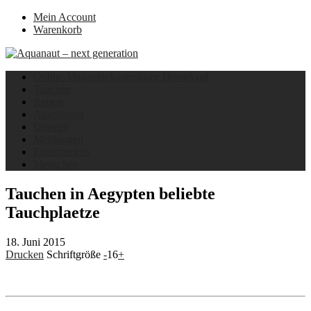
Mein Account
Warenkorb
Online-Magazine
kostenloser Download
Tauchen
Reisen
Ausrüstung
Umwelt
Meldungen
Fotostrecken
Menschen
Tauchen in Aegypten beliebte
Tauchplaetze
18. Juni 2015
Drucken
Schriftgröße
-
16
+