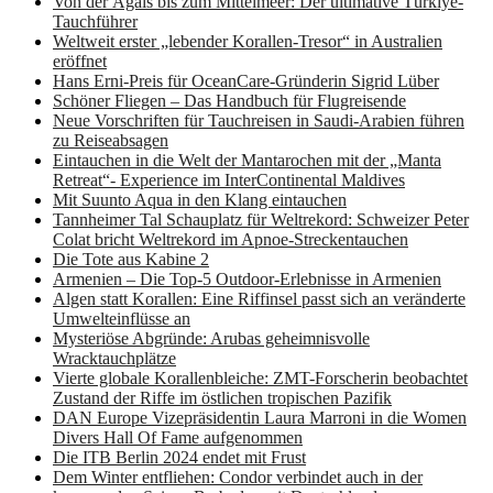
Von der Ägäis bis zum Mittelmeer: Der ultimative Türkiye-
Tauchführer
Weltweit erster „lebender Korallen-Tresor“ in Australien
eröffnet
Hans Erni-Preis für OceanCare-Gründerin Sigrid Lüber
Schöner Fliegen – Das Handbuch für Flugreisende
Neue Vorschriften für Tauchreisen in Saudi-Arabien führen
zu Reiseabsagen
Eintauchen in die Welt der Mantarochen mit der „Manta
Retreat“- Experience im InterContinental Maldives
Mit Suunto Aqua in den Klang eintauchen
Tannheimer Tal Schauplatz für Weltrekord: Schweizer Peter
Colat bricht Weltrekord im Apnoe-Streckentauchen
Die Tote aus Kabine 2
Armenien – Die Top-5 Outdoor-Erlebnisse in Armenien
Algen statt Korallen: Eine Riffinsel passt sich an veränderte
Umwelteinflüsse an
Mysteriöse Abgründe: Arubas geheimnisvolle
Wracktauchplätze
Vierte globale Korallenbleiche: ZMT-Forscherin beobachtet
Zustand der Riffe im östlichen tropischen Pazifik
DAN Europe Vizepräsidentin Laura Marroni in die Women
Divers Hall Of Fame aufgenommen
Die ITB Berlin 2024 endet mit Frust
Dem Winter entfliehen: Condor verbindet auch in der