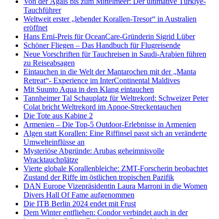
Von der Ägäis bis zum Mittelmeer: Der ultimative Türkiye-
Tauchführer
Weltweit erster „lebender Korallen-Tresor“ in Australien
eröffnet
Hans Erni-Preis für OceanCare-Gründerin Sigrid Lüber
Schöner Fliegen – Das Handbuch für Flugreisende
Neue Vorschriften für Tauchreisen in Saudi-Arabien führen
zu Reiseabsagen
Eintauchen in die Welt der Mantarochen mit der „Manta
Retreat“- Experience im InterContinental Maldives
Mit Suunto Aqua in den Klang eintauchen
Tannheimer Tal Schauplatz für Weltrekord: Schweizer Peter
Colat bricht Weltrekord im Apnoe-Streckentauchen
Die Tote aus Kabine 2
Armenien – Die Top-5 Outdoor-Erlebnisse in Armenien
Algen statt Korallen: Eine Riffinsel passt sich an veränderte
Umwelteinflüsse an
Mysteriöse Abgründe: Arubas geheimnisvolle
Wracktauchplätze
Vierte globale Korallenbleiche: ZMT-Forscherin beobachtet
Zustand der Riffe im östlichen tropischen Pazifik
DAN Europe Vizepräsidentin Laura Marroni in die Women
Divers Hall Of Fame aufgenommen
Die ITB Berlin 2024 endet mit Frust
Dem Winter entfliehen: Condor verbindet auch in der