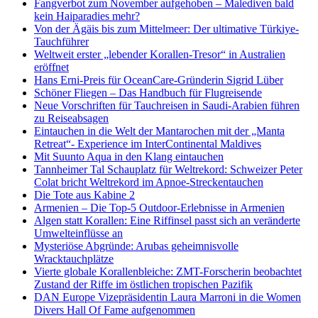
Fangverbot zum November aufgehoben – Malediven bald
kein Haiparadies mehr?
Von der Ägäis bis zum Mittelmeer: Der ultimative Türkiye-
Tauchführer
Weltweit erster „lebender Korallen-Tresor“ in Australien
eröffnet
Hans Erni-Preis für OceanCare-Gründerin Sigrid Lüber
Schöner Fliegen – Das Handbuch für Flugreisende
Neue Vorschriften für Tauchreisen in Saudi-Arabien führen
zu Reiseabsagen
Eintauchen in die Welt der Mantarochen mit der „Manta
Retreat“- Experience im InterContinental Maldives
Mit Suunto Aqua in den Klang eintauchen
Tannheimer Tal Schauplatz für Weltrekord: Schweizer Peter
Colat bricht Weltrekord im Apnoe-Streckentauchen
Die Tote aus Kabine 2
Armenien – Die Top-5 Outdoor-Erlebnisse in Armenien
Algen statt Korallen: Eine Riffinsel passt sich an veränderte
Umwelteinflüsse an
Mysteriöse Abgründe: Arubas geheimnisvolle
Wracktauchplätze
Vierte globale Korallenbleiche: ZMT-Forscherin beobachtet
Zustand der Riffe im östlichen tropischen Pazifik
DAN Europe Vizepräsidentin Laura Marroni in die Women
Divers Hall Of Fame aufgenommen