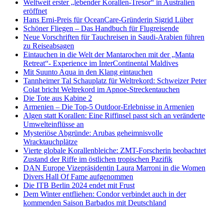
Weltweit erster „lebender Korallen-Tresor“ in Australien
eröffnet
Hans Erni-Preis für OceanCare-Gründerin Sigrid Lüber
Schöner Fliegen – Das Handbuch für Flugreisende
Neue Vorschriften für Tauchreisen in Saudi-Arabien führen
zu Reiseabsagen
Eintauchen in die Welt der Mantarochen mit der „Manta
Retreat“- Experience im InterContinental Maldives
Mit Suunto Aqua in den Klang eintauchen
Tannheimer Tal Schauplatz für Weltrekord: Schweizer Peter
Colat bricht Weltrekord im Apnoe-Streckentauchen
Die Tote aus Kabine 2
Armenien – Die Top-5 Outdoor-Erlebnisse in Armenien
Algen statt Korallen: Eine Riffinsel passt sich an veränderte
Umwelteinflüsse an
Mysteriöse Abgründe: Arubas geheimnisvolle
Wracktauchplätze
Vierte globale Korallenbleiche: ZMT-Forscherin beobachtet
Zustand der Riffe im östlichen tropischen Pazifik
DAN Europe Vizepräsidentin Laura Marroni in die Women
Divers Hall Of Fame aufgenommen
Die ITB Berlin 2024 endet mit Frust
Dem Winter entfliehen: Condor verbindet auch in der
kommenden Saison Barbados mit Deutschland