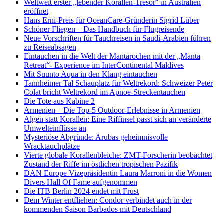
Weltweit erster „lebender Korallen-Tresor“ in Australien
eröffnet
Hans Erni-Preis für OceanCare-Gründerin Sigrid Lüber
Schöner Fliegen – Das Handbuch für Flugreisende
Neue Vorschriften für Tauchreisen in Saudi-Arabien führen
zu Reiseabsagen
Eintauchen in die Welt der Mantarochen mit der „Manta
Retreat“- Experience im InterContinental Maldives
Mit Suunto Aqua in den Klang eintauchen
Tannheimer Tal Schauplatz für Weltrekord: Schweizer Peter
Colat bricht Weltrekord im Apnoe-Streckentauchen
Die Tote aus Kabine 2
Armenien – Die Top-5 Outdoor-Erlebnisse in Armenien
Algen statt Korallen: Eine Riffinsel passt sich an veränderte
Umwelteinflüsse an
Mysteriöse Abgründe: Arubas geheimnisvolle
Wracktauchplätze
Vierte globale Korallenbleiche: ZMT-Forscherin beobachtet
Zustand der Riffe im östlichen tropischen Pazifik
DAN Europe Vizepräsidentin Laura Marroni in die Women
Divers Hall Of Fame aufgenommen
Die ITB Berlin 2024 endet mit Frust
Dem Winter entfliehen: Condor verbindet auch in der
kommenden Saison Barbados mit Deutschland