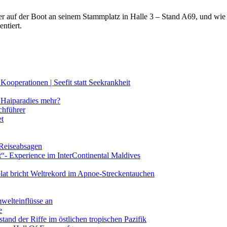
lter auf der Boot an seinem Stammplatz in Halle 3 – Stand A69, und wi
ntiert.
ooperationen | Seefit statt Seekrankheit
Haiparadies mehr?
chführer
et
 Reiseabsagen
t“- Experience im InterContinental Maldives
lat bricht Weltrekord im Apnoe-Streckentauchen
mwelteinflüsse an
e
and der Riffe im östlichen tropischen Pazifik