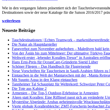
Wie in den vergangen Jahren präsentiert sich der Tauchreiseveransta
Destinationen sowie der neue Kataloge für die Saison 2016/2017 präse
weiterlesen
Neueste Beiträge
Tauchdestinationen | Echtes Teamwork – markenübergreifende K
Die Natur als Hauptdarsteller
Fangverbot zum November aufgehoben – Malediven bald kein 
Von der Ägäis bis zum Mittelmeer: Der ultimative Türkiye-Tau
Weltweit erster „lebender Korallen-Tresor“ in Australien eröffn
Hans Erni-Preis für OceanCare-Gründerin Sigrid Lüber
Schöner Fliegen – Das Handbuch für Flugreisende
Neue Vorschriften für Tauchreisen in Saudi-Arabien führen zu
Eintauchen in die Welt der Mantarochen mit der „Manta Retrea
Mit Suunto Aqua in den Klang eintauchen
Tannheimer Tal Schauplatz für Weltrekord: Schweizer Peter Co
Die Tote aus Kabine 2
Armenien – Die Top-5 Outdoor-Erlebnisse in Armenien
Algen statt Korallen: Eine Riffinsel passt sich an veränderte U
Mysteriöse Abgründe: Arubas geheimnisvolle Wracktauchplätz
Vierte globale Korallenbleiche: ZMT-Forscherin beobachtet Zust