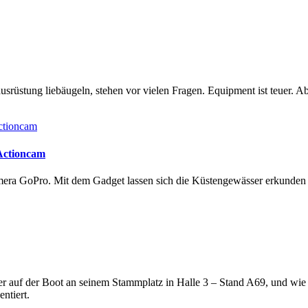
rüstung liebäugeln, stehen vor vielen Fragen. Equipment ist teuer. Ab
 Actioncam
amera GoPro. Mit dem Gadget lassen sich die Küstengewässer erkunde
lter auf der Boot an seinem Stammplatz in Halle 3 – Stand A69, und wi
ntiert.