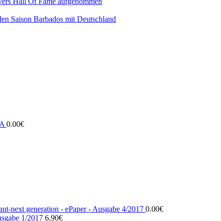
vers Hall Of Fame aufgenommen
den Saison Barbados mit Deutschland
EA
0.00
€
ut-next generation - ePaper - Ausgabe 4/2017
0.00
€
usgabe 1/2017
6.90
€