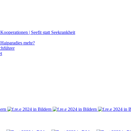
ooperationen | Seefit statt Seekrankheit
Haiparadies mehr?
chführer
et