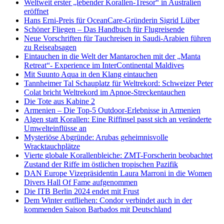
Weltweit erster „lebender Korallen-Tresor“ in Australien
eröffnet
Hans Erni-Preis für OceanCare-Gründerin Sigrid Lüber
Schöner Fliegen – Das Handbuch für Flugreisende
Neue Vorschriften für Tauchreisen in Saudi-Arabien führen
zu Reiseabsagen
Eintauchen in die Welt der Mantarochen mit der „Manta
Retreat“- Experience im InterContinental Maldives
Mit Suunto Aqua in den Klang eintauchen
Tannheimer Tal Schauplatz für Weltrekord: Schweizer Peter
Colat bricht Weltrekord im Apnoe-Streckentauchen
Die Tote aus Kabine 2
Armenien – Die Top-5 Outdoor-Erlebnisse in Armenien
Algen statt Korallen: Eine Riffinsel passt sich an veränderte
Umwelteinflüsse an
Mysteriöse Abgründe: Arubas geheimnisvolle
Wracktauchplätze
Vierte globale Korallenbleiche: ZMT-Forscherin beobachtet
Zustand der Riffe im östlichen tropischen Pazifik
DAN Europe Vizepräsidentin Laura Marroni in die Women
Divers Hall Of Fame aufgenommen
Die ITB Berlin 2024 endet mit Frust
Dem Winter entfliehen: Condor verbindet auch in der
kommenden Saison Barbados mit Deutschland