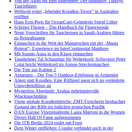
Von der Ägäis bis zum Mittelmeer: Der ultimative Türkiye-
Tauchführer
Weltweit erster „lebender Korallen-Tresor“ in Australien
eröffnet
Hans Erni-Preis für OceanCare-Gründerin Sigrid Lüber
Schöner Fliegen – Das Handbuch für Flugreisende
Neue Vorschriften für Tauchreisen in Saudi-Arabien führen
zu Reiseabsagen
Eintauchen in die Welt der Mantarochen mit der „Manta
Retreat“- Experience im InterContinental Maldives
Mit Suunto Aqua in den Klang eintauchen
Tannheimer Tal Schauplatz für Weltrekord: Schweizer Peter
Colat bricht Weltrekord im Apnoe-Streckentauchen
Die Tote aus Kabine 2
Armenien – Die Top-5 Outdoor-Erlebnisse in Armenien
Algen statt Korallen: Eine Riffinsel passt sich an veränderte
Umwelteinflüsse an
Mysteriöse Abgründe: Arubas geheimnisvolle
Wracktauchplätze
Vierte globale Korallenbleiche: ZMT-Forscherin beobachtet
Zustand der Riffe im östlichen tropischen Pazifik
DAN Europe Vizepräsidentin Laura Marroni in die Women
Divers Hall Of Fame aufgenommen
Die ITB Berlin 2024 endet mit Frust
Dem Winter entfliehen: Condor verbindet auch in der