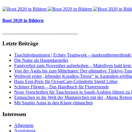
Boot 2020 in Bildern
________________________________
Letzte Beiträge
Tauchdestinationen | Echtes Teamwork – markenübergreifende K
Die Natur als Hauptdarsteller
Fangverbot zum November aufgehoben – Malediven bald kein 
Von der Ägäis bis zum Mittelmeer: Der ultimative Türkiye-Tau
Weltweit erster „lebender Korallen-Tresor“ in Australien eröffn
Hans Erni-Preis für OceanCare-Gründerin Sigrid Lüber
Schöner Fliegen – Das Handbuch für Flugreisende
Neue Vorschriften für Tauchreisen in Saudi-Arabien führen zu
Eintauchen in die Welt der Mantarochen mit der „Manta Retrea
Mit Suunto Aqua in den Klang eintauchen
Interessen
Allgemein
Ausrüstung