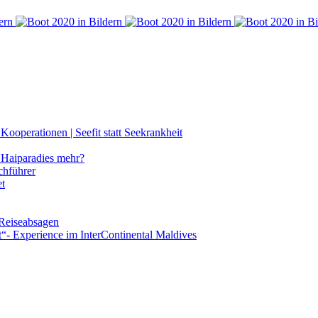
ooperationen | Seefit statt Seekrankheit
Haiparadies mehr?
chführer
et
 Reiseabsagen
t“- Experience im InterContinental Maldives