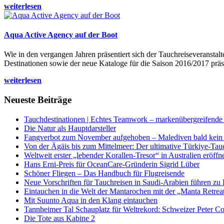
weiterlesen
Aqua Active Agency auf der Boot
Wie in den vergangen Jahren präsentiert sich der Tauchreiseveransta
Destinationen sowie der neue Kataloge für die Saison 2016/2017 präse
weiterlesen
Neueste Beiträge
Tauchdestinationen | Echtes Teamwork – markenübergreifende K
Die Natur als Hauptdarsteller
Fangverbot zum November aufgehoben – Malediven bald kein 
Von der Ägäis bis zum Mittelmeer: Der ultimative Türkiye-Tau
Weltweit erster „lebender Korallen-Tresor“ in Australien eröffn
Hans Erni-Preis für OceanCare-Gründerin Sigrid Lüber
Schöner Fliegen – Das Handbuch für Flugreisende
Neue Vorschriften für Tauchreisen in Saudi-Arabien führen zu
Eintauchen in die Welt der Mantarochen mit der „Manta Retrea
Mit Suunto Aqua in den Klang eintauchen
Tannheimer Tal Schauplatz für Weltrekord: Schweizer Peter Co
Die Tote aus Kabine 2