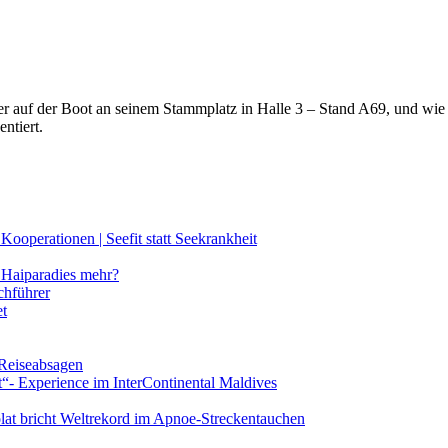
lter auf der Boot an seinem Stammplatz in Halle 3 – Stand A69, und wi
ntiert.
ooperationen | Seefit statt Seekrankheit
Haiparadies mehr?
chführer
et
 Reiseabsagen
t“- Experience im InterContinental Maldives
lat bricht Weltrekord im Apnoe-Streckentauchen