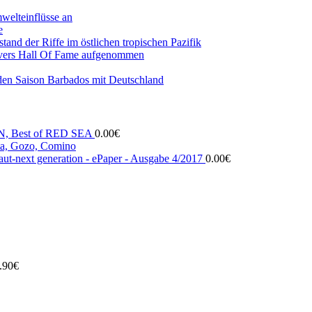
mwelteinflüsse an
e
and der Riffe im östlichen tropischen Pazifik
vers Hall Of Fame aufgenommen
den Saison Barbados mit Deutschland
N, Best of RED SEA
0.00
€
, Gozo, Comino
ut-next generation - ePaper - Ausgabe 4/2017
0.00
€
.90
€