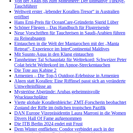
Von der Ägäis bis zum Mittelmeer: Der ultimative Türkiye-
Tauchführer
Weltweit erster „lebender Korallen-Tresor“ in Australien
eröffnet
Hans Erni-Preis für OceanCare-Gründerin Sigrid Lüber
Schöner Fliegen – Das Handbuch für Flugreisende
Neue Vorschriften für Tauchreisen in Saudi-Arabien führen
zu Reiseabsagen
Eintauchen in die Welt der Mantarochen mit der „Manta
Retreat“- Experience im InterContinental Maldives
Mit Suunto Aqua in den Klang eintauchen
Tannheimer Tal Schauplatz für Weltrekord: Schweizer Peter
Colat bricht Weltrekord im Apnoe-Streckentauchen
Die Tote aus Kabine 2
Armenien – Die Top-5 Outdoor-Erlebnisse in Armenien
Algen statt Korallen: Eine Riffinsel passt sich an veränderte
Umwelteinflüsse an
Mysteriöse Abgründe: Arubas geheimnisvolle
Wracktauchplätze
Vierte globale Korallenbleiche: ZMT-Forscherin beobachtet
Zustand der Riffe im östlichen tropischen Pazifik
DAN Europe Vizepräsidentin Laura Marroni in die Women
Divers Hall Of Fame aufgenommen
Die ITB Berlin 2024 endet mit Frust
Dem Winter entfliehen: Condor verbindet auch in der