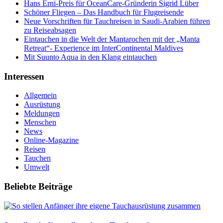
Hans Erni-Preis für OceanCare-Gründerin Sigrid Lüber
Schöner Fliegen – Das Handbuch für Flugreisende
Neue Vorschriften für Tauchreisen in Saudi-Arabien führen
zu Reiseabsagen
Eintauchen in die Welt der Mantarochen mit der „Manta
Retreat“- Experience im InterContinental Maldives
Mit Suunto Aqua in den Klang eintauchen
Interessen
Allgemein
Ausrüstung
Meldungen
Menschen
News
Online-Magazine
Reisen
Tauchen
Umwelt
Beliebte Beiträge