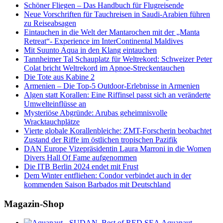
Schöner Fliegen – Das Handbuch für Flugreisende
Neue Vorschriften für Tauchreisen in Saudi-Arabien führen
zu Reiseabsagen
Eintauchen in die Welt der Mantarochen mit der „Manta
Retreat“- Experience im InterContinental Maldives
Mit Suunto Aqua in den Klang eintauchen
Tannheimer Tal Schauplatz für Weltrekord: Schweizer Peter
Colat bricht Weltrekord im Apnoe-Streckentauchen
Die Tote aus Kabine 2
Armenien – Die Top-5 Outdoor-Erlebnisse in Armenien
Algen statt Korallen: Eine Riffinsel passt sich an veränderte
Umwelteinflüsse an
Mysteriöse Abgründe: Arubas geheimnisvolle
Wracktauchplätze
Vierte globale Korallenbleiche: ZMT-Forscherin beobachtet
Zustand der Riffe im östlichen tropischen Pazifik
DAN Europe Vizepräsidentin Laura Marroni in die Women
Divers Hall Of Fame aufgenommen
Die ITB Berlin 2024 endet mit Frust
Dem Winter entfliehen: Condor verbindet auch in der
kommenden Saison Barbados mit Deutschland
Magazin-Shop
Aquanaut -