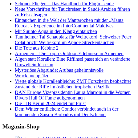
Schöner Fliegen – Das Handbuch für Flugreisende
Neue Vorschriften für Tauchreisen in Saudi-Arabien führen
zu Reiseabsagen
Eintauchen in die Welt der Mantarochen mit der „Manta
Retreat“- Experience im InterContinental Maldives
Mit Suunto Aqua in den Klang eintauchen
Tannheimer Tal Schauplatz für Weltrekord: Schweizer Peter
Colat bricht Weltrekord im Apnoe-Streckentauchen
Die Tote aus Kabine 2
Armenien – Die Top-5 Outdoor-Erlebnisse in Armenien
Algen statt Korallen: Eine Riffinsel passt sich an veränderte
Umwelteinflüsse an
Mysteriöse Abgründe: Arubas geheimnisvolle
Wracktauchplätze
Vierte globale Korallenbleiche: ZMT-Forscherin beobachtet
Zustand der Riffe im östlichen tropischen Pazifik
DAN Europe Vizepräsidentin Laura Marroni in die Women
Divers Hall Of Fame aufgenommen
Die ITB Berlin 2024 endet mit Frust
Dem Winter entfliehen: Condor verbindet auch in der
kommenden Saison Barbados mit Deutschland
Magazin-Shop