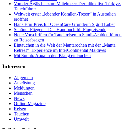
Von der Ägäis bis zum Mittelmeer: Der ultimative Türkiye-
Tauchführer
Weltweit erster „lebender Korallen-Tresor“ in Australien
eröffnet
Hans Erni-Preis für OceanCare-Gründerin Sigrid Lüber
Schöner Fliegen – Das Handbuch für Flugreisende
Neue Vorschriften für Tauchreisen in Saudi-Arabien führen
zu Reiseabsagen
Eintauchen in die Welt der Mantarochen mit der „Manta
Retreat“- Experience im InterContinental Maldives
Mit Suunto Aqua in den Klang eintauchen
Interessen
Allgemein
Ausrüstung
Meldungen
Menschen
News
Online-Magazine
Reisen
Tauchen
Umwelt