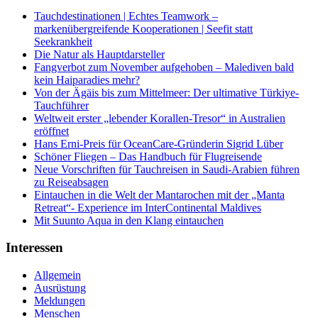
Tauchdestinationen | Echtes Teamwork –
markenübergreifende Kooperationen | Seefit statt
Seekrankheit
Die Natur als Hauptdarsteller
Fangverbot zum November aufgehoben – Malediven bald
kein Haiparadies mehr?
Von der Ägäis bis zum Mittelmeer: Der ultimative Türkiye-
Tauchführer
Weltweit erster „lebender Korallen-Tresor“ in Australien
eröffnet
Hans Erni-Preis für OceanCare-Gründerin Sigrid Lüber
Schöner Fliegen – Das Handbuch für Flugreisende
Neue Vorschriften für Tauchreisen in Saudi-Arabien führen
zu Reiseabsagen
Eintauchen in die Welt der Mantarochen mit der „Manta
Retreat“- Experience im InterContinental Maldives
Mit Suunto Aqua in den Klang eintauchen
Interessen
Allgemein
Ausrüstung
Meldungen
Menschen