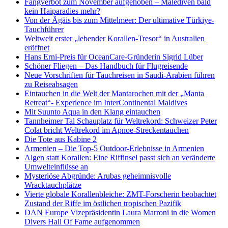
Fangverbot zum November aufgehoben – Malediven bald
kein Haiparadies mehr?
Von der Ägäis bis zum Mittelmeer: Der ultimative Türkiye-
Tauchführer
Weltweit erster „lebender Korallen-Tresor“ in Australien
eröffnet
Hans Erni-Preis für OceanCare-Gründerin Sigrid Lüber
Schöner Fliegen – Das Handbuch für Flugreisende
Neue Vorschriften für Tauchreisen in Saudi-Arabien führen
zu Reiseabsagen
Eintauchen in die Welt der Mantarochen mit der „Manta
Retreat“- Experience im InterContinental Maldives
Mit Suunto Aqua in den Klang eintauchen
Tannheimer Tal Schauplatz für Weltrekord: Schweizer Peter
Colat bricht Weltrekord im Apnoe-Streckentauchen
Die Tote aus Kabine 2
Armenien – Die Top-5 Outdoor-Erlebnisse in Armenien
Algen statt Korallen: Eine Riffinsel passt sich an veränderte
Umwelteinflüsse an
Mysteriöse Abgründe: Arubas geheimnisvolle
Wracktauchplätze
Vierte globale Korallenbleiche: ZMT-Forscherin beobachtet
Zustand der Riffe im östlichen tropischen Pazifik
DAN Europe Vizepräsidentin Laura Marroni in die Women
Divers Hall Of Fame aufgenommen