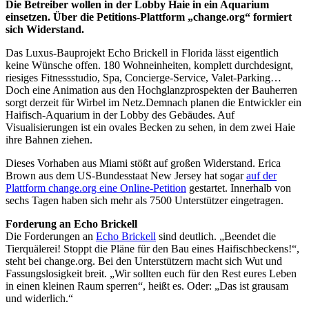
Die Betreiber wollen in der Lobby Haie in ein Aquarium
einsetzen. Über die Petitions-Plattform „change.org“ formiert
sich Widerstand.
Das Luxus-Bauprojekt Echo Brickell in Florida lässt eigentlich
keine Wünsche offen. 180 Wohneinheiten, komplett durchdesignt,
riesiges Fitnessstudio, Spa, Concierge-Service, Valet-Parking…
Doch eine Animation aus den Hochglanzprospekten der Bauherren
sorgt derzeit für Wirbel im Netz.Demnach planen die Entwickler ein
Haifisch-Aquarium in der Lobby des Gebäudes. Auf
Visualisierungen ist ein ovales Becken zu sehen, in dem zwei Haie
ihre Bahnen ziehen.
Dieses Vorhaben aus Miami stößt auf großen Widerstand. Erica
Brown aus dem US-Bundesstaat New Jersey hat sogar
auf der
Plattform change.org eine Online-Petition
gestartet. Innerhalb von
sechs Tagen haben sich mehr als 7500 Unterstützer eingetragen.
Forderung an Echo Brickell
Die Forderungen an
Echo Brickell
sind deutlich. „Beendet die
Tierquälerei! Stoppt die Pläne für den Bau eines Haifischbeckens!“,
steht bei change.org. Bei den Unterstützern macht sich Wut und
Fassungslosigkeit breit. „Wir sollten euch für den Rest eures Leben
in einen kleinen Raum sperren“, heißt es. Oder: „Das ist grausam
und widerlich.“