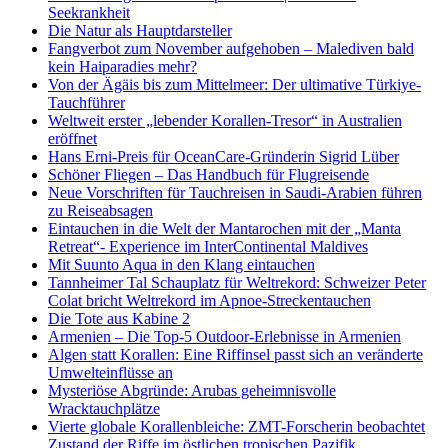
Seekrankheit
Die Natur als Hauptdarsteller
Fangverbot zum November aufgehoben – Malediven bald
kein Haiparadies mehr?
Von der Ägäis bis zum Mittelmeer: Der ultimative Türkiye-
Tauchführer
Weltweit erster „lebender Korallen-Tresor“ in Australien
eröffnet
Hans Erni-Preis für OceanCare-Gründerin Sigrid Lüber
Schöner Fliegen – Das Handbuch für Flugreisende
Neue Vorschriften für Tauchreisen in Saudi-Arabien führen
zu Reiseabsagen
Eintauchen in die Welt der Mantarochen mit der „Manta
Retreat“- Experience im InterContinental Maldives
Mit Suunto Aqua in den Klang eintauchen
Tannheimer Tal Schauplatz für Weltrekord: Schweizer Peter
Colat bricht Weltrekord im Apnoe-Streckentauchen
Die Tote aus Kabine 2
Armenien – Die Top-5 Outdoor-Erlebnisse in Armenien
Algen statt Korallen: Eine Riffinsel passt sich an veränderte
Umwelteinflüsse an
Mysteriöse Abgründe: Arubas geheimnisvolle
Wracktauchplätze
Vierte globale Korallenbleiche: ZMT-Forscherin beobachtet
Zustand der Riffe im östlichen tropischen Pazifik