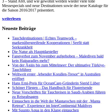
3 – Stand A69, und wie gewohnt werden wieder viele tolle
Messespecials und neue Destinationen sowie der neue Kataloge für
die Saison 2016/2017 präsentiert.
weiterlesen
Neueste Beiträge
Tauchdestinationen | Echtes Teamwork –
markenübergreifende Kooperationen | Seefit statt
Seekrankheit
Die Natur als Hauptdarsteller
Fangverbot zum November aufgehoben – Malediven bald
kein Haiparadies mehr?
Von der Ägäis bis zum Mittelmeer: Der ultimative Türkiye-
Tauchführer
Weltweit erster „lebender Korallen-Tresor“ in Australien
eröffnet
Hans Erni-Preis für OceanCare-Gründerin Sigrid Lüber
Schöner Fliegen – Das Handbuch für Flugreisende
Neue Vorschriften für Tauchreisen in Saudi-Arabien führen
zu Reiseabsagen
Eintauchen in die Welt der Mantarochen mit der „Manta
Retreat“- Experience im InterContinental Maldives
Mit Suunto Aqua in den Klang eintauchen