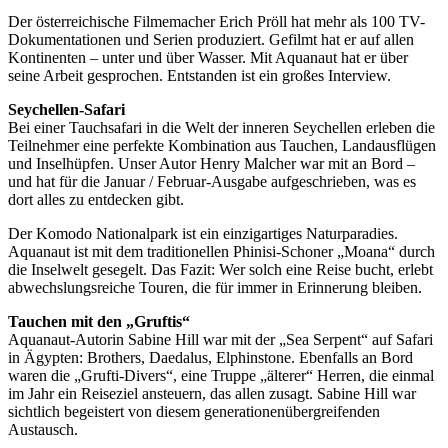
Der österreichische Filmemacher Erich Pröll hat mehr als 100 TV-
Dokumentationen und Serien produziert. Gefilmt hat er auf allen
Kontinenten – unter und über Wasser. Mit Aquanaut hat er über
seine Arbeit gesprochen. Entstanden ist ein großes Interview.
Seychellen-Safari
Bei einer Tauchsafari in die Welt der inneren Seychellen erleben die
Teilnehmer eine perfekte Kombination aus Tauchen, Landausflügen
und Inselhüpfen. Unser Autor Henry Malcher war mit an Bord –
und hat für die Januar / Februar-Ausgabe aufgeschrieben, was es
dort alles zu entdecken gibt.
Der Komodo Nationalpark ist ein einzigartiges Naturparadies.
Aquanaut ist mit dem traditionellen Phinisi-Schoner „Moana“ durch
die Inselwelt gesegelt. Das Fazit: Wer solch eine Reise bucht, erlebt
abwechslungsreiche Touren, die für immer in Erinnerung bleiben.
Tauchen mit den „Gruftis“
Aquanaut-Autorin Sabine Hill war mit der „Sea Serpent“ auf Safari
in Ägypten: Brothers, Daedalus, Elphinstone. Ebenfalls an Bord
waren die „Grufti-Divers“, eine Truppe „älterer“ Herren, die einmal
im Jahr ein Reiseziel ansteuern, das allen zusagt. Sabine Hill war
sichtlich begeistert von diesem generationenübergreifenden
Austausch.