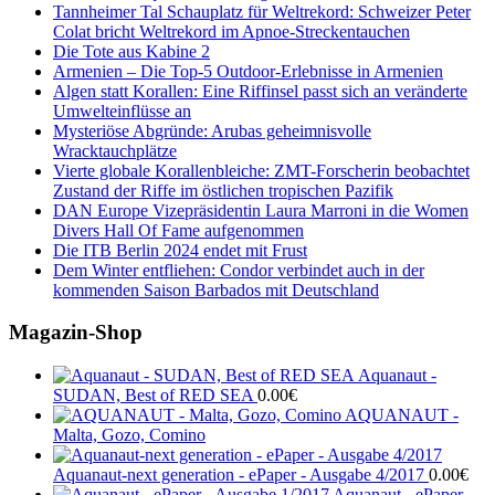
Tannheimer Tal Schauplatz für Weltrekord: Schweizer Peter
Colat bricht Weltrekord im Apnoe-Streckentauchen
Die Tote aus Kabine 2
Armenien – Die Top-5 Outdoor-Erlebnisse in Armenien
Algen statt Korallen: Eine Riffinsel passt sich an veränderte
Umwelteinflüsse an
Mysteriöse Abgründe: Arubas geheimnisvolle
Wracktauchplätze
Vierte globale Korallenbleiche: ZMT-Forscherin beobachtet
Zustand der Riffe im östlichen tropischen Pazifik
DAN Europe Vizepräsidentin Laura Marroni in die Women
Divers Hall Of Fame aufgenommen
Die ITB Berlin 2024 endet mit Frust
Dem Winter entfliehen: Condor verbindet auch in der
kommenden Saison Barbados mit Deutschland
Magazin-Shop
Aquanaut -
SUDAN, Best of RED SEA
0.00
€
AQUANAUT -
Malta, Gozo, Comino
Aquanaut-next generation - ePaper - Ausgabe 4/2017
0.00
€
Aquanaut - ePaper -