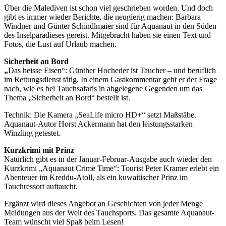
Über die Malediven ist schon viel geschrieben worden. Und doch
gibt es immer wieder Berichte, die neugierig machen: Barbara
Windner und Günter Schindlmaier sind für Aquanaut in den Süden
des Inselparadieses gereist. Mitgebracht haben sie einen Text und
Fotos, die Lust auf Urlaub machen.
Sicherheit an Bord
„
Das heisse Eisen“: Günther Hocheder ist Taucher – und beruflich
im Rettungsdienst tätig. In einem Gastkommentar geht er der Frage
nach, wie es bei Tauchsafaris in abgelegene Gegenden um das
Thema „Sicherheit an Bord“ bestellt ist.
Technik: Die Kamera „SeaLife micro HD+“ setzt Maßstäbe.
Aquanaut-Autor Horst Ackermann hat den leistungsstarken
Winzling getestet.
Kurzkrimi mit Prinz
Natürlich gibt es in der Januar-Februar-Ausgabe auch wieder den
Kurzkrimi „Aquanaut Crime Time“: Tourist Peter Kramer erlebt ein
Abenteuer im Kreddu-Atoll, als ein kuwaitischer Prinz im
Tauchressort auftaucht.
Ergänzt wird dieses Angebot an Geschichten von jeder Menge
Meldungen aus der Welt des Tauchsports. Das gesamte Aquanaut-
Team wünscht viel Spaß beim Lesen!