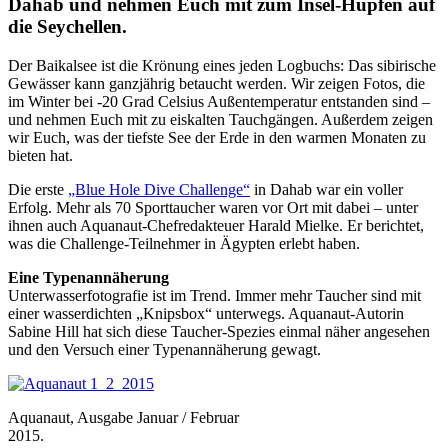
Dahab und nehmen Euch mit zum Insel-Hüpfen auf
die Seychellen.
Der Baikalsee ist die Krönung eines jeden Logbuchs: Das sibirische
Gewässer kann ganzjährig betaucht werden. Wir zeigen Fotos, die
im Winter bei -20 Grad Celsius Außentemperatur entstanden sind –
und nehmen Euch mit zu eiskalten Tauchgängen. Außerdem zeigen
wir Euch, was der tiefste See der Erde in den warmen Monaten zu
bieten hat.
Die erste
„Blue Hole Dive Challenge“
in Dahab war ein voller
Erfolg. Mehr als 70 Sporttaucher waren vor Ort mit dabei – unter
ihnen auch Aquanaut-Chefredakteuer Harald Mielke. Er berichtet,
was die Challenge-Teilnehmer in Ägypten erlebt haben.
Eine Typenannäherung
Unterwasserfotografie ist im Trend. Immer mehr Taucher sind mit
einer wasserdichten „Knipsbox“ unterwegs. Aquanaut-Autorin
Sabine Hill hat sich diese Taucher-Spezies einmal näher angesehen
und den Versuch einer Typenannäherung gewagt.
Aquanaut, Ausgabe Januar / Februar
2015.