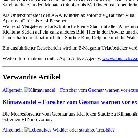
Sandtigerhaie, in den Monaten Oktober bis Mai findet man obendrein 
Als Unterkunft steht den AAA-Kunden ab sofort die „Taucher Villa“ zu
Apartment“ für bis zu 4 Personen.
Während Margate eine fortschrittliche kleine Stadt mit allen Annehmlic
Richtung Süden auf ein ganz anderes Bild. Hier in der Provinz um di
Landschaften und natürlich den Sardine Run, Delphine und die Wale.
Ein ausführlicher Reisebericht wird im E-Magazin Urlaubsticker verö
Weitere Informationen unter: Aqua Active Agency,
www.aquaactive.
Verwandte Artikel
Allgemein
Klimawandel – Forscher vom Geomar warnen vor e
Die Meeresforscher vom Geomar aus Kiel legen Studie zu Klimaphäno
extremen El Niño voraus.
Allgemein