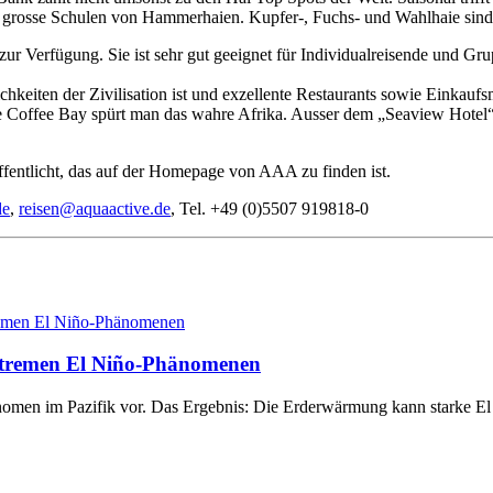
grosse Schulen von Hammerhaien. Kupfer-, Fuchs- und Wahlhaie sind eb
r Verfügung. Sie ist sehr gut geeignet für Individualreisende und Grup
hkeiten der Zivilisation ist und exzellente Restaurants sowie Einkaufsmö
e Coffee Bay spürt man das wahre Afrika. Ausser dem „Seaview Hotel“ g
ffentlicht, das auf der Homepage von AAA zu finden ist.
de
,
reisen@aquaactive.de
, Tel. +49 (0)5507 919818-0
xtremen El Niño-Phänomenen
men im Pazifik vor. Das Ergebnis: Die Erderwärmung kann starke El N