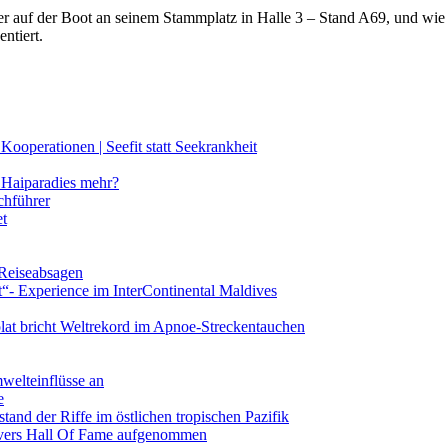
lter auf der Boot an seinem Stammplatz in Halle 3 – Stand A69, und wi
ntiert.
ooperationen | Seefit statt Seekrankheit
Haiparadies mehr?
chführer
et
 Reiseabsagen
t“- Experience im InterContinental Maldives
lat bricht Weltrekord im Apnoe-Streckentauchen
mwelteinflüsse an
e
and der Riffe im östlichen tropischen Pazifik
vers Hall Of Fame aufgenommen