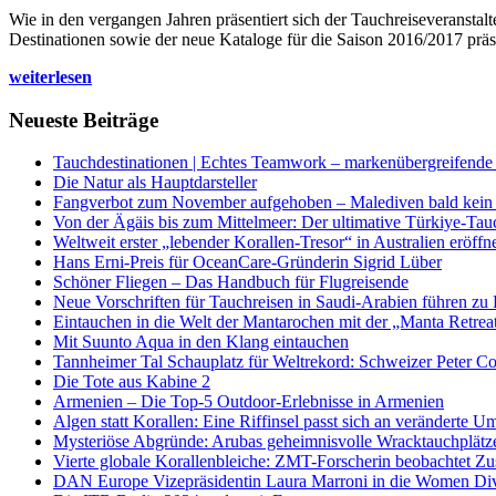
Wie in den vergangen Jahren präsentiert sich der Tauchreiseveransta
Destinationen sowie der neue Kataloge für die Saison 2016/2017 präse
weiterlesen
Neueste Beiträge
Tauchdestinationen | Echtes Teamwork – markenübergreifende K
Die Natur als Hauptdarsteller
Fangverbot zum November aufgehoben – Malediven bald kein 
Von der Ägäis bis zum Mittelmeer: Der ultimative Türkiye-Tau
Weltweit erster „lebender Korallen-Tresor“ in Australien eröffn
Hans Erni-Preis für OceanCare-Gründerin Sigrid Lüber
Schöner Fliegen – Das Handbuch für Flugreisende
Neue Vorschriften für Tauchreisen in Saudi-Arabien führen zu
Eintauchen in die Welt der Mantarochen mit der „Manta Retrea
Mit Suunto Aqua in den Klang eintauchen
Tannheimer Tal Schauplatz für Weltrekord: Schweizer Peter Co
Die Tote aus Kabine 2
Armenien – Die Top-5 Outdoor-Erlebnisse in Armenien
Algen statt Korallen: Eine Riffinsel passt sich an veränderte U
Mysteriöse Abgründe: Arubas geheimnisvolle Wracktauchplätz
Vierte globale Korallenbleiche: ZMT-Forscherin beobachtet Zust
DAN Europe Vizepräsidentin Laura Marroni in die Women Di