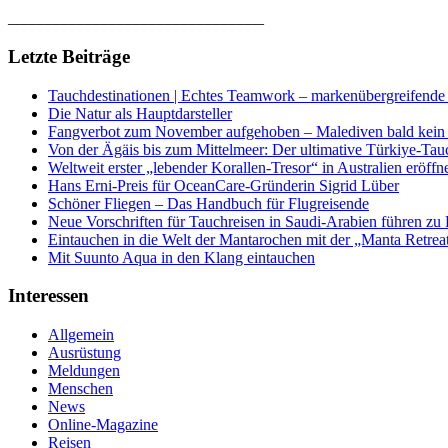
________________________________
Letzte Beiträge
Tauchdestinationen | Echtes Teamwork – markenübergreifende K
Die Natur als Hauptdarsteller
Fangverbot zum November aufgehoben – Malediven bald kein 
Von der Ägäis bis zum Mittelmeer: Der ultimative Türkiye-Tau
Weltweit erster „lebender Korallen-Tresor“ in Australien eröffn
Hans Erni-Preis für OceanCare-Gründerin Sigrid Lüber
Schöner Fliegen – Das Handbuch für Flugreisende
Neue Vorschriften für Tauchreisen in Saudi-Arabien führen zu
Eintauchen in die Welt der Mantarochen mit der „Manta Retrea
Mit Suunto Aqua in den Klang eintauchen
Interessen
Allgemein
Ausrüstung
Meldungen
Menschen
News
Online-Magazine
Reisen