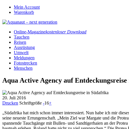
Mein Account
Warenkorb
Online-Magazine
kostenloser Download
Tauchen
Reisen
Ausrüstung
Umwelt
Meldungen
Fotostrecken
Menschen
Aqua Active Agency auf Entdeckungsreise 
20. Juli 2016
Drucken
Schriftgröße
-
16
+
„Südafrika hat mich schon immer interessiert. Nun habe ich mir di
seine neueste Errungenschaft. „Mein Ziel war Margate und die Prote
spannende Tauchgänge mit Bullen- und Sandtigerhaien an der Protea 
hautnah erleben. Roland hatte nicht zu viel versprochen.“ Die Protea 