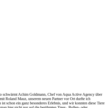
!“, so schwärmt Achim Goldmann, Chef von Aqua Active Agency über
mit Roland Mauz, unserem neuen Partner vor Ort durfte ich
st schon ein ganz besonderes Erlebnis, und wir konnten diese Tiere
 man hier nicht nur auf die berühmten Tiger-, Bullen- oder