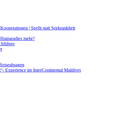
ooperationen | Seefit statt Seekrankheit
Haiparadies mehr?
chführer
et
 Reiseabsagen
t“- Experience im InterContinental Maldives