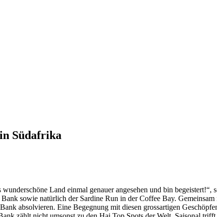
in Südafrika
eses wunderschöne Land einmal genauer angesehen und bin begeistert
a Bank sowie natürlich der Sardine Run in der Coffee Bay. Gemeinsam 
Bank absolvieren. Eine Begegnung mit diesen grossartigen Geschöpfen i
Bank zählt nicht umsonst zu den Hai Top Spots der Welt. Saisonal trifft