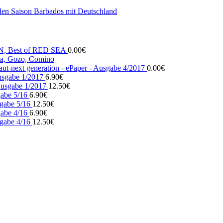
den Saison Barbados mit Deutschland
N, Best of RED SEA
0.00
€
, Gozo, Comino
ut-next generation - ePaper - Ausgabe 4/2017
0.00
€
usgabe 1/2017
6.90
€
usgabe 1/2017
12.50
€
gabe 5/16
6.90
€
gabe 5/16
12.50
€
gabe 4/16
6.90
€
gabe 4/16
12.50
€