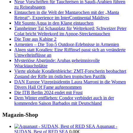
Neue Vorschriften für Tauchreisen in Saudi-Arabien führen
zu Reiseabsagen
Eintauchen in die Welt der Mantarochen mit der „Manta
Retreat“- Experience im InterContinental Maldives
Mit Suunto Aqua in den Klang eintauchen
Tannheimer Tal Schauplatz für Weltrekord: Schweizer Peter
Colat bricht Weltrekord im Apnoe-Streckentauchen
Die Tote aus Kabine 2
Armenien – Die Top-5 Outdoor-Erlebnisse in Armenien
Algen statt Korallen: Eine Riffinsel passt sich an veränderte
Umwelteinflüsse an
Mysteriöse Abgründe: Arubas geheimnisvolle
Wracktauchplätze
Vierte globale Korallenbleiche: ZMT-Forscherin beobachtet
Zustand der Riffe im östlichen tropischen Pazifik
DAN Europe Vizepräsidentin Laura Marroni in die Women
Divers Hall Of Fame aufgenommen
Die ITB Berlin 2024 endet mit Frust
Dem Winter entfliehen: Condor verbindet auch in der
kommenden Saison Barbados mit Deutschland
Magazin-Shop
Aquanaut -
SUDAN, Best of RED SEA
0.00
€