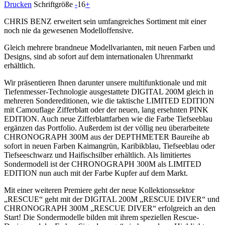
Drucken
Schriftgröße
-
16
+
CHRIS BENZ erweitert sein umfangreiches Sortiment mit einer
noch nie da gewesenen Modelloffensive.
Gleich mehrere brandneue Modellvarianten, mit neuen Farben und
Designs, sind ab sofort auf dem internationalen Uhrenmarkt
erhältlich.
Wir präsentieren Ihnen darunter unsere multifunktionale und mit
Tiefenmesser-Technologie ausgestattete DIGITAL 200M gleich in
mehreren Sondereditionen, wie die taktische LIMITED EDITION
mit Camouflage Zifferblatt oder der neuen, lang ersehnten PINK
EDITION. Auch neue Zifferblattfarben wie die Farbe Tiefseeblau
ergänzen das Portfolio. Außerdem ist der völlig neu überarbeitete
CHRONOGRAPH 300M aus der DEPTHMETER Baureihe ab
sofort in neuen Farben Kaimangrün, Karibikblau, Tiefseeblau oder
Tiefseeschwarz und Haifischsilber erhältlich. Als limitiertes
Sondermodell ist der CHRONOGRAPH 300M als LIMITED
EDITION nun auch mit der Farbe Kupfer auf dem Markt.
Mit einer weiteren Premiere geht der neue Kollektionssektor
„RESCUE“ geht mit der DIGITAL 200M „RESCUE DIVER“ und
CHRONOGRAPH 300M „RESCUE DIVER“ erfolgreich an den
Start! Die Sondermodelle bilden mit ihrem speziellen Rescue-