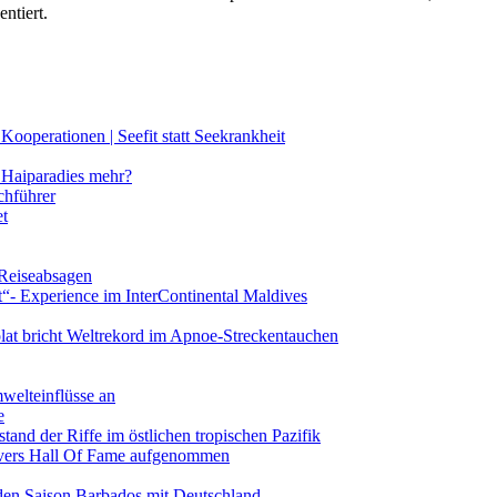
ntiert.
ooperationen | Seefit statt Seekrankheit
Haiparadies mehr?
chführer
et
 Reiseabsagen
t“- Experience im InterContinental Maldives
lat bricht Weltrekord im Apnoe-Streckentauchen
mwelteinflüsse an
e
and der Riffe im östlichen tropischen Pazifik
vers Hall Of Fame aufgenommen
den Saison Barbados mit Deutschland