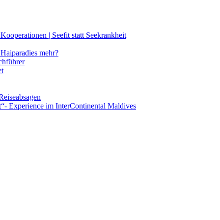
ooperationen | Seefit statt Seekrankheit
Haiparadies mehr?
chführer
et
 Reiseabsagen
t“- Experience im InterContinental Maldives