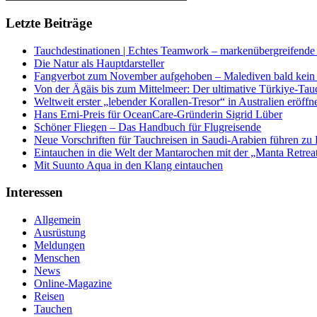
Letzte Beiträge
Tauchdestinationen | Echtes Teamwork – markenübergreifende K
Die Natur als Hauptdarsteller
Fangverbot zum November aufgehoben – Malediven bald kein 
Von der Ägäis bis zum Mittelmeer: Der ultimative Türkiye-Tau
Weltweit erster „lebender Korallen-Tresor“ in Australien eröffn
Hans Erni-Preis für OceanCare-Gründerin Sigrid Lüber
Schöner Fliegen – Das Handbuch für Flugreisende
Neue Vorschriften für Tauchreisen in Saudi-Arabien führen zu
Eintauchen in die Welt der Mantarochen mit der „Manta Retrea
Mit Suunto Aqua in den Klang eintauchen
Interessen
Allgemein
Ausrüstung
Meldungen
Menschen
News
Online-Magazine
Reisen
Tauchen