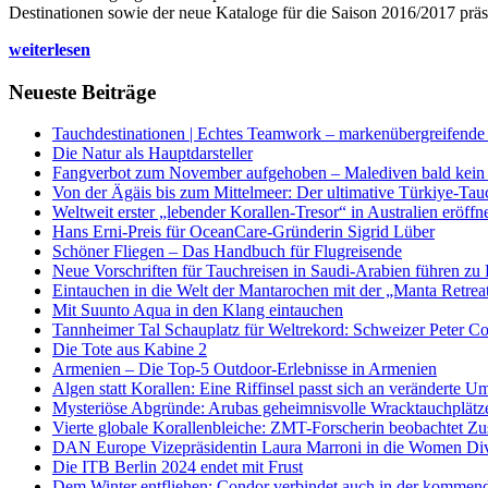
Destinationen sowie der neue Kataloge für die Saison 2016/2017 präse
weiterlesen
Neueste Beiträge
Tauchdestinationen | Echtes Teamwork – markenübergreifende K
Die Natur als Hauptdarsteller
Fangverbot zum November aufgehoben – Malediven bald kein 
Von der Ägäis bis zum Mittelmeer: Der ultimative Türkiye-Tau
Weltweit erster „lebender Korallen-Tresor“ in Australien eröffn
Hans Erni-Preis für OceanCare-Gründerin Sigrid Lüber
Schöner Fliegen – Das Handbuch für Flugreisende
Neue Vorschriften für Tauchreisen in Saudi-Arabien führen zu
Eintauchen in die Welt der Mantarochen mit der „Manta Retrea
Mit Suunto Aqua in den Klang eintauchen
Tannheimer Tal Schauplatz für Weltrekord: Schweizer Peter Co
Die Tote aus Kabine 2
Armenien – Die Top-5 Outdoor-Erlebnisse in Armenien
Algen statt Korallen: Eine Riffinsel passt sich an veränderte U
Mysteriöse Abgründe: Arubas geheimnisvolle Wracktauchplätz
Vierte globale Korallenbleiche: ZMT-Forscherin beobachtet Zust
DAN Europe Vizepräsidentin Laura Marroni in die Women Di
Die ITB Berlin 2024 endet mit Frust
Dem Winter entfliehen: Condor verbindet auch in der kommen