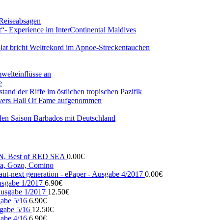
 Reiseabsagen
t“- Experience im InterContinental Maldives
lat bricht Weltrekord im Apnoe-Streckentauchen
mwelteinflüsse an
e
and der Riffe im östlichen tropischen Pazifik
vers Hall Of Fame aufgenommen
den Saison Barbados mit Deutschland
N, Best of RED SEA
0.00
€
, Gozo, Comino
ut-next generation - ePaper - Ausgabe 4/2017
0.00
€
usgabe 1/2017
6.90
€
usgabe 1/2017
12.50
€
gabe 5/16
6.90
€
gabe 5/16
12.50
€
gabe 4/16
6.90
€