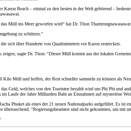
 Karon Beach – einmal zu den besten in der Welt gehörend – bedeute
nawasawat.
dern das Müll ins Meer geworfen wird“ hat Dr. Thon Thamrongnawasawat
rumgebung zu schützen.“
 die sich über Hunderte von Quadratmetern vor Karon erstrecken.
zeigen, sagte Dr. Thon: “Dieser Müll kommt aus der lokalen Gemeinde
 Kilo Müll und hoffen, der Rest schneller sammeln zu können als Ne
ss das Geld, welches von den Touristen bezahlt wird um Phi Phi und an
s im Laufe der Jahre Milliarden Baht an Einnahmen auf mysteriöse We
ha Phuket als eines der 21 neuen Nationalparks aufgeführt. Es ist ei
sehr überraschend. “Regierungsbeamten sind nicht gekommen, um mit uns
/