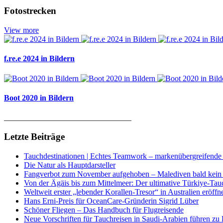
Fotostrecken
View more
f.re.e 2024 in Bildern
Boot 2020 in Bildern
________________________________
Letzte Beiträge
Tauchdestinationen | Echtes Teamwork – markenübergreifende K
Die Natur als Hauptdarsteller
Fangverbot zum November aufgehoben – Malediven bald kein 
Von der Ägäis bis zum Mittelmeer: Der ultimative Türkiye-Tau
Weltweit erster „lebender Korallen-Tresor“ in Australien eröffn
Hans Erni-Preis für OceanCare-Gründerin Sigrid Lüber
Schöner Fliegen – Das Handbuch für Flugreisende
Neue Vorschriften für Tauchreisen in Saudi-Arabien führen zu