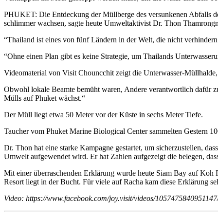
PHUKET: Die Entdeckung der Müllberge des versunkenen Abfalls der
schlimmer wachsen, sagte heute Umweltaktivist Dr. Thon Thamrong
“Thailand ist eines von fünf Ländern in der Welt, die nicht verhin
“Ohne einen Plan gibt es keine Strategie, um Thailands Unterwasse
Videomaterial von Visit Chouncchit zeigt die Unterwasser-Müllhalde,
Obwohl lokale Beamte bemüht waren, Andere verantwortlich dafür zu 
Mülls auf Phuket wächst.“
Der Müll liegt etwa 50 Meter vor der Küste in sechs Meter Tiefe.
Taucher vom Phuket Marine Biological Center sammelten Gestern 100
Dr. Thon hat eine starke Kampagne gestartet, um sicherzustellen, da
Umwelt aufgewendet wird. Er hat Zahlen aufgezeigt die belegen, das
Mit einer überraschenden Erklärung wurde heute Siam Bay auf Koh Rac
Resort liegt in der Bucht. Für viele auf Racha kam diese Erklärung 
Video: https://www.facebook.com/joy.visit/videos/1057475840951147