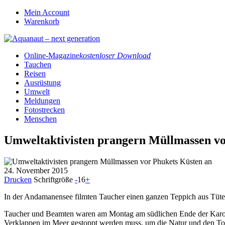
Mein Account
Warenkorb
Online-Magazine
kostenloser Download
Tauchen
Reisen
Ausrüstung
Umwelt
Meldungen
Fotostrecken
Menschen
Umweltaktivisten prangern Müllmassen vo
24. November 2015
Drucken
Schriftgröße
-
16
+
In der Andamanensee filmten Taucher einen ganzen Teppich aus Tüt
Taucher und Beamten waren am Montag am südlichen Ende der Karon 
Verklappen im Meer gestoppt werden muss, um die Natur und den To