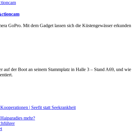
 Actioncam
amera GoPro. Mit dem Gadget lassen sich die Küstengewässer erkunde
lter auf der Boot an seinem Stammplatz in Halle 3 – Stand A69, und wi
ntiert.
ooperationen | Seefit statt Seekrankheit
Haiparadies mehr?
chführer
et