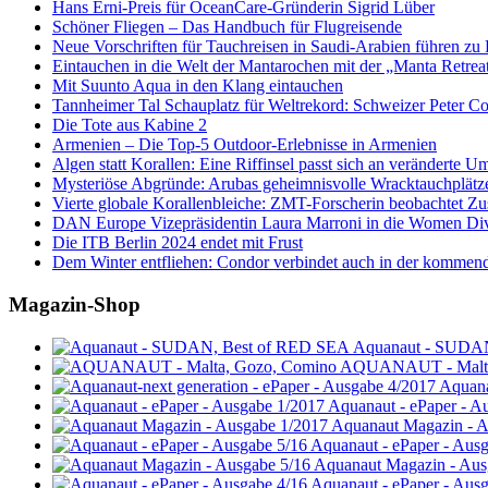
Hans Erni-Preis für OceanCare-Gründerin Sigrid Lüber
Schöner Fliegen – Das Handbuch für Flugreisende
Neue Vorschriften für Tauchreisen in Saudi-Arabien führen zu
Eintauchen in die Welt der Mantarochen mit der „Manta Retrea
Mit Suunto Aqua in den Klang eintauchen
Tannheimer Tal Schauplatz für Weltrekord: Schweizer Peter Co
Die Tote aus Kabine 2
Armenien – Die Top-5 Outdoor-Erlebnisse in Armenien
Algen statt Korallen: Eine Riffinsel passt sich an veränderte U
Mysteriöse Abgründe: Arubas geheimnisvolle Wracktauchplätz
Vierte globale Korallenbleiche: ZMT-Forscherin beobachtet Zust
DAN Europe Vizepräsidentin Laura Marroni in die Women Di
Die ITB Berlin 2024 endet mit Frust
Dem Winter entfliehen: Condor verbindet auch in der kommen
Magazin-Shop
Aquanaut - SUDA
AQUANAUT - Malta
Aquana
Aquanaut - ePaper - A
Aquanaut Magazin - A
Aquanaut - ePaper - Aus
Aquanaut Magazin - Aus
Aquanaut - ePaper - Aus