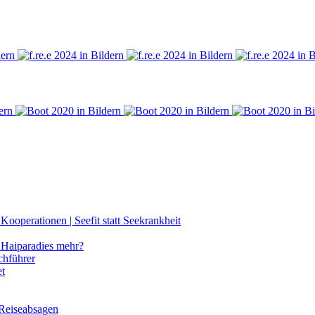
ooperationen | Seefit statt Seekrankheit
Haiparadies mehr?
chführer
et
 Reiseabsagen