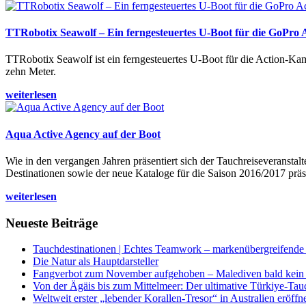
TTRobotix Seawolf – Ein ferngesteuertes U-Boot für die GoPro
TTRobotix Seawolf ist ein ferngesteuertes U-Boot für die Action-K
zehn Meter.
weiterlesen
Aqua Active Agency auf der Boot
Wie in den vergangen Jahren präsentiert sich der Tauchreiseveransta
Destinationen sowie der neue Kataloge für die Saison 2016/2017 präse
weiterlesen
Neueste Beiträge
Tauchdestinationen | Echtes Teamwork – markenübergreifende K
Die Natur als Hauptdarsteller
Fangverbot zum November aufgehoben – Malediven bald kein 
Von der Ägäis bis zum Mittelmeer: Der ultimative Türkiye-Tau
Weltweit erster „lebender Korallen-Tresor“ in Australien eröffn