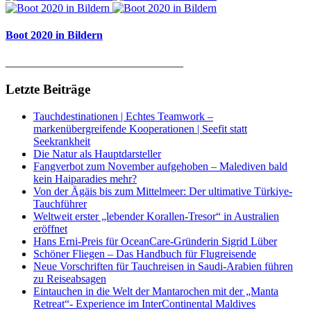
Boot 2020 in Bildern
________________________________
Letzte Beiträge
Tauchdestinationen | Echtes Teamwork –
markenübergreifende Kooperationen | Seefit statt
Seekrankheit
Die Natur als Hauptdarsteller
Fangverbot zum November aufgehoben – Malediven bald
kein Haiparadies mehr?
Von der Ägäis bis zum Mittelmeer: Der ultimative Türkiye-
Tauchführer
Weltweit erster „lebender Korallen-Tresor“ in Australien
eröffnet
Hans Erni-Preis für OceanCare-Gründerin Sigrid Lüber
Schöner Fliegen – Das Handbuch für Flugreisende
Neue Vorschriften für Tauchreisen in Saudi-Arabien führen
zu Reiseabsagen
Eintauchen in die Welt der Mantarochen mit der „Manta
Retreat“- Experience im InterContinental Maldives