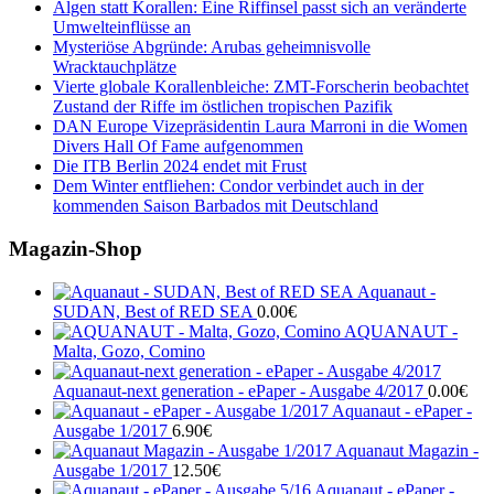
Algen statt Korallen: Eine Riffinsel passt sich an veränderte
Umwelteinflüsse an
Mysteriöse Abgründe: Arubas geheimnisvolle
Wracktauchplätze
Vierte globale Korallenbleiche: ZMT-Forscherin beobachtet
Zustand der Riffe im östlichen tropischen Pazifik
DAN Europe Vizepräsidentin Laura Marroni in die Women
Divers Hall Of Fame aufgenommen
Die ITB Berlin 2024 endet mit Frust
Dem Winter entfliehen: Condor verbindet auch in der
kommenden Saison Barbados mit Deutschland
Magazin-Shop
Aquanaut -
SUDAN, Best of RED SEA
0.00
€
AQUANAUT -
Malta, Gozo, Comino
Aquanaut-next generation - ePaper - Ausgabe 4/2017
0.00
€
Aquanaut - ePaper -
Ausgabe 1/2017
6.90
€
Aquanaut Magazin -
Ausgabe 1/2017
12.50
€
Aquanaut - ePaper -