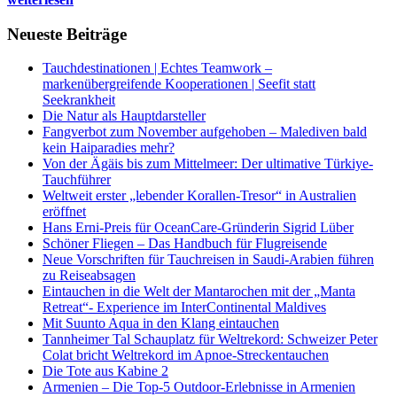
Neueste Beiträge
Tauchdestinationen | Echtes Teamwork –
markenübergreifende Kooperationen | Seefit statt
Seekrankheit
Die Natur als Hauptdarsteller
Fangverbot zum November aufgehoben – Malediven bald
kein Haiparadies mehr?
Von der Ägäis bis zum Mittelmeer: Der ultimative Türkiye-
Tauchführer
Weltweit erster „lebender Korallen-Tresor“ in Australien
eröffnet
Hans Erni-Preis für OceanCare-Gründerin Sigrid Lüber
Schöner Fliegen – Das Handbuch für Flugreisende
Neue Vorschriften für Tauchreisen in Saudi-Arabien führen
zu Reiseabsagen
Eintauchen in die Welt der Mantarochen mit der „Manta
Retreat“- Experience im InterContinental Maldives
Mit Suunto Aqua in den Klang eintauchen
Tannheimer Tal Schauplatz für Weltrekord: Schweizer Peter
Colat bricht Weltrekord im Apnoe-Streckentauchen
Die Tote aus Kabine 2
Armenien – Die Top-5 Outdoor-Erlebnisse in Armenien