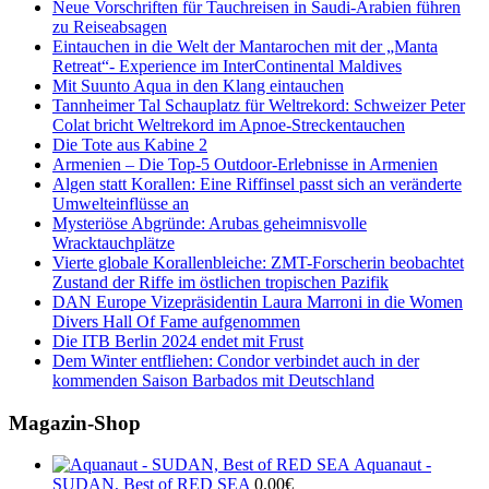
Neue Vorschriften für Tauchreisen in Saudi-Arabien führen
zu Reiseabsagen
Eintauchen in die Welt der Mantarochen mit der „Manta
Retreat“- Experience im InterContinental Maldives
Mit Suunto Aqua in den Klang eintauchen
Tannheimer Tal Schauplatz für Weltrekord: Schweizer Peter
Colat bricht Weltrekord im Apnoe-Streckentauchen
Die Tote aus Kabine 2
Armenien – Die Top-5 Outdoor-Erlebnisse in Armenien
Algen statt Korallen: Eine Riffinsel passt sich an veränderte
Umwelteinflüsse an
Mysteriöse Abgründe: Arubas geheimnisvolle
Wracktauchplätze
Vierte globale Korallenbleiche: ZMT-Forscherin beobachtet
Zustand der Riffe im östlichen tropischen Pazifik
DAN Europe Vizepräsidentin Laura Marroni in die Women
Divers Hall Of Fame aufgenommen
Die ITB Berlin 2024 endet mit Frust
Dem Winter entfliehen: Condor verbindet auch in der
kommenden Saison Barbados mit Deutschland
Magazin-Shop
Aquanaut -
SUDAN, Best of RED SEA
0.00
€