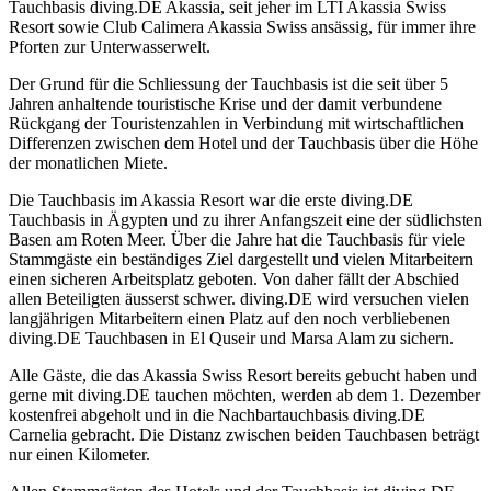
Tauchbasis diving.DE Akassia, seit jeher im LTI Akassia Swiss
Resort sowie Club Calimera Akassia Swiss ansässig, für immer ihre
Pforten zur Unterwasserwelt.
Der Grund für die Schliessung der Tauchbasis ist die seit über 5
Jahren anhaltende touristische Krise und der damit verbundene
Rückgang der Touristenzahlen in Verbindung mit wirtschaftlichen
Differenzen zwischen dem Hotel und der Tauchbasis über die Höhe
der monatlichen Miete.
Die Tauchbasis im Akassia Resort war die erste diving.DE
Tauchbasis in Ägypten und zu ihrer Anfangszeit eine der südlichsten
Basen am Roten Meer. Über die Jahre hat die Tauchbasis für viele
Stammgäste ein beständiges Ziel dargestellt und vielen Mitarbeitern
einen sicheren Arbeitsplatz geboten. Von daher fällt der Abschied
allen Beteiligten äusserst schwer. diving.DE wird versuchen vielen
langjährigen Mitarbeitern einen Platz auf den noch verbliebenen
diving.DE Tauchbasen in El Quseir und Marsa Alam zu sichern.
Alle Gäste, die das Akassia Swiss Resort bereits gebucht haben und
gerne mit diving.DE tauchen möchten, werden ab dem 1. Dezember
kostenfrei abgeholt und in die Nachbartauchbasis diving.DE
Carnelia gebracht. Die Distanz zwischen beiden Tauchbasen beträgt
nur einen Kilometer.