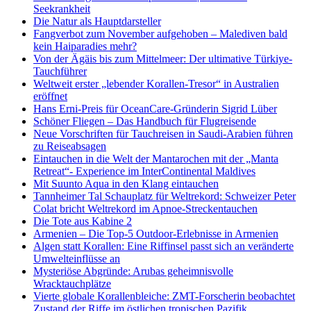
Seekrankheit
Die Natur als Hauptdarsteller
Fangverbot zum November aufgehoben – Malediven bald
kein Haiparadies mehr?
Von der Ägäis bis zum Mittelmeer: Der ultimative Türkiye-
Tauchführer
Weltweit erster „lebender Korallen-Tresor“ in Australien
eröffnet
Hans Erni-Preis für OceanCare-Gründerin Sigrid Lüber
Schöner Fliegen – Das Handbuch für Flugreisende
Neue Vorschriften für Tauchreisen in Saudi-Arabien führen
zu Reiseabsagen
Eintauchen in die Welt der Mantarochen mit der „Manta
Retreat“- Experience im InterContinental Maldives
Mit Suunto Aqua in den Klang eintauchen
Tannheimer Tal Schauplatz für Weltrekord: Schweizer Peter
Colat bricht Weltrekord im Apnoe-Streckentauchen
Die Tote aus Kabine 2
Armenien – Die Top-5 Outdoor-Erlebnisse in Armenien
Algen statt Korallen: Eine Riffinsel passt sich an veränderte
Umwelteinflüsse an
Mysteriöse Abgründe: Arubas geheimnisvolle
Wracktauchplätze
Vierte globale Korallenbleiche: ZMT-Forscherin beobachtet
Zustand der Riffe im östlichen tropischen Pazifik