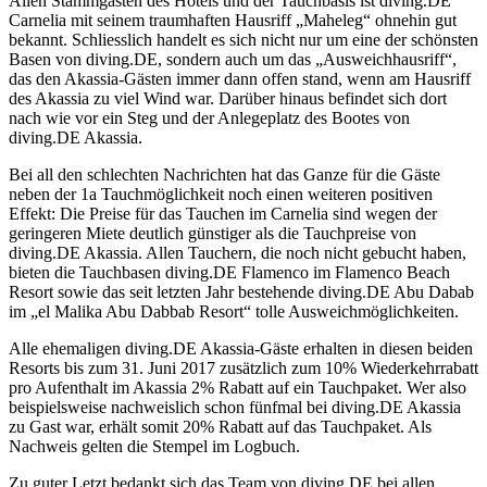
Allen Stammgästen des Hotels und der Tauchbasis ist diving.DE
Carnelia mit seinem traumhaften Hausriff „Maheleg“ ohnehin gut
bekannt. Schliesslich handelt es sich nicht nur um eine der schönsten
Basen von diving.DE, sondern auch um das „Ausweichhausriff“,
das den Akassia-Gästen immer dann offen stand, wenn am Hausriff
des Akassia zu viel Wind war. Darüber hinaus befindet sich dort
nach wie vor ein Steg und der Anlegeplatz des Bootes von
diving.DE Akassia.
Bei all den schlechten Nachrichten hat das Ganze für die Gäste
neben der 1a Tauchmöglichkeit noch einen weiteren positiven
Effekt: Die Preise für das Tauchen im Carnelia sind wegen der
geringeren Miete deutlich günstiger als die Tauchpreise von
diving.DE Akassia. Allen Tauchern, die noch nicht gebucht haben,
bieten die Tauchbasen diving.DE Flamenco im Flamenco Beach
Resort sowie das seit letzten Jahr bestehende diving.DE Abu Dabab
im „el Malika Abu Dabbab Resort“ tolle Ausweichmöglichkeiten.
Alle ehemaligen diving.DE Akassia-Gäste erhalten in diesen beiden
Resorts bis zum 31. Juni 2017 zusätzlich zum 10% Wiederkehrrabatt
pro Aufenthalt im Akassia 2% Rabatt auf ein Tauchpaket. Wer also
beispielsweise nachweislich schon fünfmal bei diving.DE Akassia
zu Gast war, erhält somit 20% Rabatt auf das Tauchpaket. Als
Nachweis gelten die Stempel im Logbuch.
Zu guter Letzt bedankt sich das Team von diving.DE bei allen