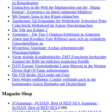
zu Reiseabsagen
Eintauchen in die Welt der Mantarochen mit der „Manta
Retreat“- Experience im InterContinental Maldives
Mit Suunto Aqua in den Klang eintauchen
Tannheimer Tal Schauplatz für Weltrekord: Schweizer Peter
Colat bricht Weltrekord im Apnoe-Streckentauchen
Die Tote aus Kabine 2
Armenien – Die Top-5 Outdoor-Erlebnisse in Armenien
Algen statt Korallen: Eine Riffinsel passt sich an veränderte
Umwelteinflüsse an
Mysteriöse Abgründe: Arubas geheimnisvolle
Wracktauchplätze
Vierte globale Korallenbleiche: ZMT-Forscherin beobachtet
Zustand der Riffe im östlichen tropischen Pazifik
DAN Europe Vizepräsidentin Laura Marroni in die Women
Divers Hall Of Fame aufgenommen
Die ITB Berlin 2024 endet mit Frust
Dem Winter entfliehen: Condor verbindet auch in der
kommenden Saison Barbados mit Deutschland
Magazin-Shop
Aquanaut -
SUDAN, Best of RED SEA
0.00
€