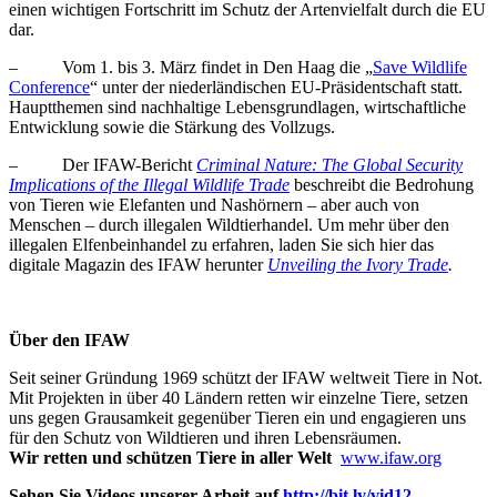
einen wichtigen Fortschritt im Schutz der Artenvielfalt durch die EU
dar.
– Vom 1. bis 3. März findet in Den Haag die „
Save Wildlife
Conference
“ unter der niederländischen EU-Präsidentschaft statt.
Hauptthemen sind nachhaltige Lebensgrundlagen, wirtschaftliche
Entwicklung sowie die Stärkung des Vollzugs.
– Der IFAW-Bericht
Criminal Nature: The Global Security
Implications of the Illegal Wildlife Trade
beschreibt die Bedrohung
von Tieren wie Elefanten und Nashörnern – aber auch von
Menschen – durch illegalen Wildtierhandel. Um mehr über den
illegalen Elfenbeinhandel zu erfahren, laden Sie sich hier das
digitale Magazin des IFAW herunter
Unveiling the Ivory Trade
.
Über den IFAW
Seit seiner Gründung 1969 schützt der IFAW weltweit Tiere in Not.
Mit Projekten in über 40 Ländern retten wir einzelne Tiere, setzen
uns gegen Grausamkeit gegenüber Tieren ein und engagieren uns
für den Schutz von Wildtieren und ihren Lebensräumen.
Wir retten und schützen Tiere in aller Welt
www.ifaw.org
Sehen Sie Videos unserer Arbeit auf
http://bit.ly/vid12