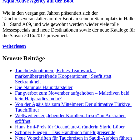
Aqua Active Agency auf der Boot
Wie in den vergangen Jahren präsentiert sich der
Tauchreiseveranstalter auf der Boot an seinem Stammplatz in Halle
3 – Stand A69, und wie gewohnt werden wieder viele tolle
Messespecials und neue Destinationen sowie der neue Kataloge für
die Saison 2016/2017 präsentiert.
weiterlesen
Neueste Beiträge
Tauchdestinationen | Echtes Teamwork –
markenübergreifende Kooperationen | Seefit statt
Seekrankheit
Die Natur als Hauptdarsteller
Fangverbot zum November aufgehoben – Malediven bald
kein Haiparadies mehr?
Von der Ägäis bis zum Mittelmeer: Der ultimative Türkiye-
Tauchführer
Weltweit erster „lebender Korallen-Tresor“ in Australien
eröffnet
Hans Erni-Preis für OceanCare-Gründerin Sigrid Lüber
Schöner Fliegen – Das Handbuch für Flugreisende
Neue Vorschriften für Tauchreisen in Saudi-Arabien führen