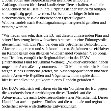
Zudem sollen alle Mitgliedsstaaten geeignete temporäre
Auffangstationen für lebend konfiszierte Tiere schaffen. Auch die
Möglichkeit diese Tiere in ihre Ursprungsländer zurück zu bringen
soll langfristig geplant werden. Das ist ein wichtiger Schritt um
sicherzustellen, dass die überlebenden Opfer illegalen
Wildtierhandels nach Beschlagnahmungen artgerecht gehalten und
versorgt werden.
“Wir freuen uns sehr, dass die EU mit diesem umfassenden Plan und
seiner Umsetzung beim weltweiten Artenschutz eine Führungsrolle
übernehmen will. Ein Plan, bei dem alle betroffenen Behörden und
Akteure kooperieren und sich koordinieren. So können sie effektiver
im Kampf gegen den illegalen Wildtierhandel vorgehen.“, so Sonja
van Tichelen, europäische Regionaldirektorin des IFAW
(International Fund for Animal Welfare). „Wildtierverbrechen haben
ungeahnte Ausmaße angenommen: alle 15 Minuten wird ein Elefant
wegen seines Elfenbeins getötet, die Nashornpopulationen und viele
andere Arten wie Reptilien und Vögel schwinden rapide dahin –
hier ist schnelles und gut koordiniertes Handeln gefordert.“
Der IFAW setzt sich seit Jahren ein für ein Vorgehen der EU gegen
die zerstörerischen Auswirkungen dieses Handels auf die
Artenvielfalt, die auch Lebensgrundlage vieler Menschen ist. Dieser
Handel hat auch negativen Einfluss auf die nationale und regionale
Sicherheit sowie wirtschaftliche Entwicklungen.