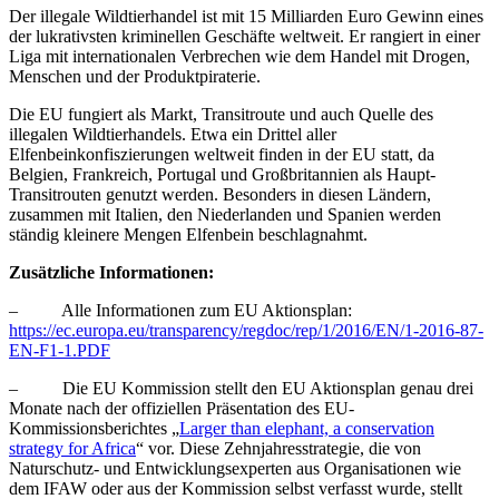
Der illegale Wildtierhandel ist mit 15 Milliarden Euro Gewinn eines
der lukrativsten kriminellen Geschäfte weltweit. Er rangiert in einer
Liga mit internationalen Verbrechen wie dem Handel mit Drogen,
Menschen und der Produktpiraterie.
Die EU fungiert als Markt, Transitroute und auch Quelle des
illegalen Wildtierhandels. Etwa ein Drittel aller
Elfenbeinkonfiszierungen weltweit finden in der EU statt, da
Belgien, Frankreich, Portugal und Großbritannien als Haupt-
Transitrouten genutzt werden. Besonders in diesen Ländern,
zusammen mit Italien, den Niederlanden und Spanien werden
ständig kleinere Mengen Elfenbein beschlagnahmt.
Zusätzliche Informationen:
– Alle Informationen zum EU Aktionsplan:
https://ec.europa.eu/transparency/regdoc/rep/1/2016/EN/1-2016-87-
EN-F1-1.PDF
– Die EU Kommission stellt den EU Aktionsplan genau drei
Monate nach der offiziellen Präsentation des EU-
Kommissionsberichtes „
Larger than elephant, a conservation
strategy for Africa
“ vor. Diese Zehnjahresstrategie, die von
Naturschutz- und Entwicklungsexperten aus Organisationen wie
dem IFAW oder aus der Kommission selbst verfasst wurde, stellt