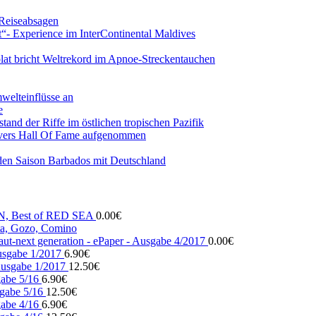
 Reiseabsagen
t“- Experience im InterContinental Maldives
lat bricht Weltrekord im Apnoe-Streckentauchen
mwelteinflüsse an
e
and der Riffe im östlichen tropischen Pazifik
vers Hall Of Fame aufgenommen
den Saison Barbados mit Deutschland
N, Best of RED SEA
0.00
€
, Gozo, Comino
ut-next generation - ePaper - Ausgabe 4/2017
0.00
€
usgabe 1/2017
6.90
€
usgabe 1/2017
12.50
€
gabe 5/16
6.90
€
gabe 5/16
12.50
€
gabe 4/16
6.90
€