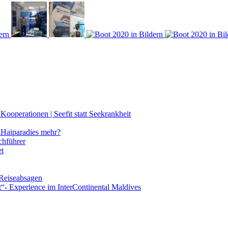
ooperationen | Seefit statt Seekrankheit
Haiparadies mehr?
chführer
et
 Reiseabsagen
t“- Experience im InterContinental Maldives