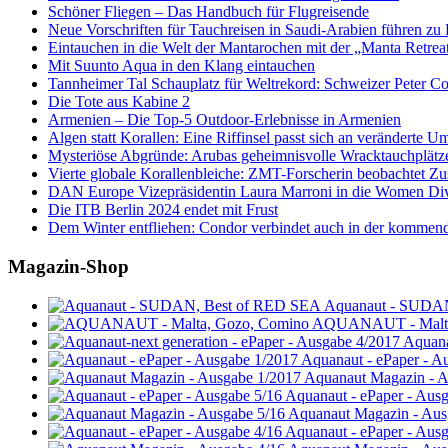
Schöner Fliegen – Das Handbuch für Flugreisende
Neue Vorschriften für Tauchreisen in Saudi-Arabien führen zu
Eintauchen in die Welt der Mantarochen mit der „Manta Retrea
Mit Suunto Aqua in den Klang eintauchen
Tannheimer Tal Schauplatz für Weltrekord: Schweizer Peter Co
Die Tote aus Kabine 2
Armenien – Die Top-5 Outdoor-Erlebnisse in Armenien
Algen statt Korallen: Eine Riffinsel passt sich an veränderte U
Mysteriöse Abgründe: Arubas geheimnisvolle Wracktauchplätz
Vierte globale Korallenbleiche: ZMT-Forscherin beobachtet Zust
DAN Europe Vizepräsidentin Laura Marroni in die Women Di
Die ITB Berlin 2024 endet mit Frust
Dem Winter entfliehen: Condor verbindet auch in der kommen
Magazin-Shop
Aquanaut - SUDA
AQUANAUT - Malta
Aquana
Aquanaut - ePaper - A
Aquanaut Magazin - A
Aquanaut - ePaper - Aus
Aquanaut Magazin - Aus
Aquanaut - ePaper - Aus