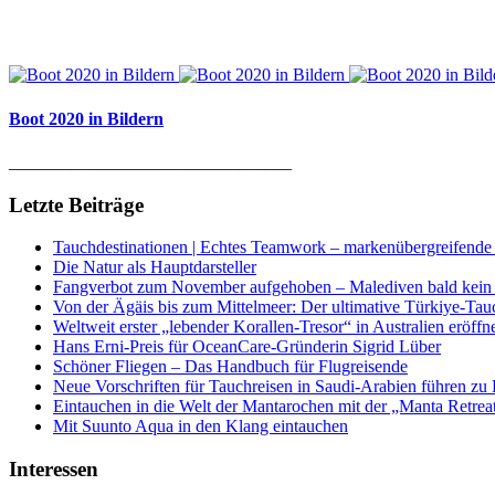
Boot 2020 in Bildern
________________________________
Letzte Beiträge
Tauchdestinationen | Echtes Teamwork – markenübergreifende K
Die Natur als Hauptdarsteller
Fangverbot zum November aufgehoben – Malediven bald kein 
Von der Ägäis bis zum Mittelmeer: Der ultimative Türkiye-Tau
Weltweit erster „lebender Korallen-Tresor“ in Australien eröffn
Hans Erni-Preis für OceanCare-Gründerin Sigrid Lüber
Schöner Fliegen – Das Handbuch für Flugreisende
Neue Vorschriften für Tauchreisen in Saudi-Arabien führen zu
Eintauchen in die Welt der Mantarochen mit der „Manta Retrea
Mit Suunto Aqua in den Klang eintauchen
Interessen