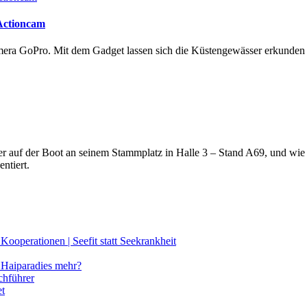
 Actioncam
amera GoPro. Mit dem Gadget lassen sich die Küstengewässer erkunde
lter auf der Boot an seinem Stammplatz in Halle 3 – Stand A69, und wi
ntiert.
ooperationen | Seefit statt Seekrankheit
Haiparadies mehr?
chführer
et