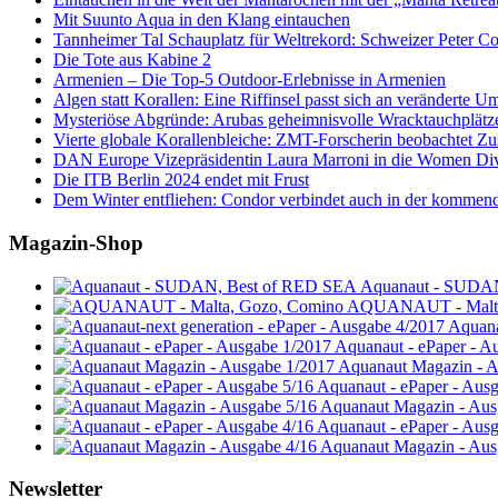
Mit Suunto Aqua in den Klang eintauchen
Tannheimer Tal Schauplatz für Weltrekord: Schweizer Peter Co
Die Tote aus Kabine 2
Armenien – Die Top-5 Outdoor-Erlebnisse in Armenien
Algen statt Korallen: Eine Riffinsel passt sich an veränderte U
Mysteriöse Abgründe: Arubas geheimnisvolle Wracktauchplätz
Vierte globale Korallenbleiche: ZMT-Forscherin beobachtet Zust
DAN Europe Vizepräsidentin Laura Marroni in die Women Di
Die ITB Berlin 2024 endet mit Frust
Dem Winter entfliehen: Condor verbindet auch in der kommen
Magazin-Shop
Aquanaut - SUDA
AQUANAUT - Malta
Aquana
Aquanaut - ePaper - A
Aquanaut Magazin - A
Aquanaut - ePaper - Aus
Aquanaut Magazin - Aus
Aquanaut - ePaper - Aus
Aquanaut Magazin - Aus
Newsletter