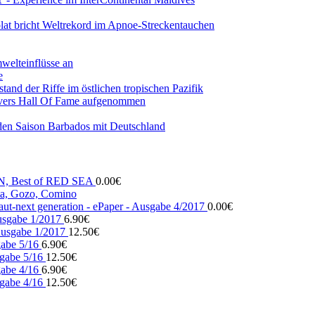
lat bricht Weltrekord im Apnoe-Streckentauchen
mwelteinflüsse an
e
and der Riffe im östlichen tropischen Pazifik
vers Hall Of Fame aufgenommen
den Saison Barbados mit Deutschland
N, Best of RED SEA
0.00
€
, Gozo, Comino
ut-next generation - ePaper - Ausgabe 4/2017
0.00
€
usgabe 1/2017
6.90
€
usgabe 1/2017
12.50
€
gabe 5/16
6.90
€
gabe 5/16
12.50
€
gabe 4/16
6.90
€
gabe 4/16
12.50
€