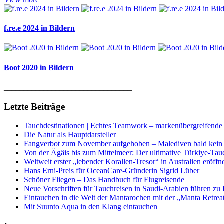
f.re.e 2024 in Bildern
Boot 2020 in Bildern
________________________________
Letzte Beiträge
Tauchdestinationen | Echtes Teamwork – markenübergreifende K
Die Natur als Hauptdarsteller
Fangverbot zum November aufgehoben – Malediven bald kein 
Von der Ägäis bis zum Mittelmeer: Der ultimative Türkiye-Tau
Weltweit erster „lebender Korallen-Tresor“ in Australien eröffn
Hans Erni-Preis für OceanCare-Gründerin Sigrid Lüber
Schöner Fliegen – Das Handbuch für Flugreisende
Neue Vorschriften für Tauchreisen in Saudi-Arabien führen zu
Eintauchen in die Welt der Mantarochen mit der „Manta Retrea
Mit Suunto Aqua in den Klang eintauchen