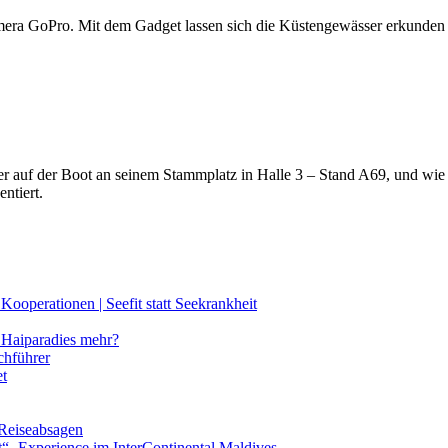
amera GoPro. Mit dem Gadget lassen sich die Küstengewässer erkunde
lter auf der Boot an seinem Stammplatz in Halle 3 – Stand A69, und wi
ntiert.
ooperationen | Seefit statt Seekrankheit
Haiparadies mehr?
chführer
et
 Reiseabsagen
t“- Experience im InterContinental Maldives