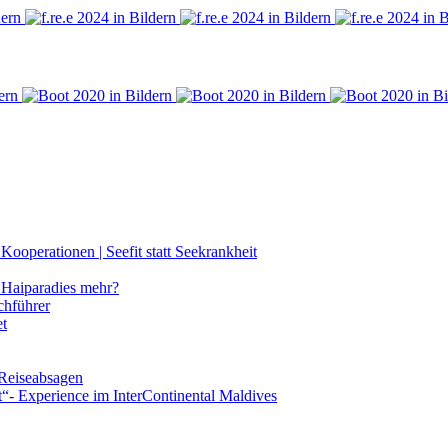
ooperationen | Seefit statt Seekrankheit
Haiparadies mehr?
chführer
et
 Reiseabsagen
t“- Experience im InterContinental Maldives