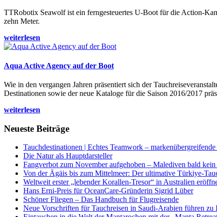
TTRobotix Seawolf ist ein ferngesteuertes U-Boot für die Action-K
zehn Meter.
weiterlesen
Aqua Active Agency auf der Boot
Wie in den vergangen Jahren präsentiert sich der Tauchreiseveransta
Destinationen sowie der neue Kataloge für die Saison 2016/2017 präse
weiterlesen
Neueste Beiträge
Tauchdestinationen | Echtes Teamwork – markenübergreifende K
Die Natur als Hauptdarsteller
Fangverbot zum November aufgehoben – Malediven bald kein 
Von der Ägäis bis zum Mittelmeer: Der ultimative Türkiye-Tau
Weltweit erster „lebender Korallen-Tresor“ in Australien eröffn
Hans Erni-Preis für OceanCare-Gründerin Sigrid Lüber
Schöner Fliegen – Das Handbuch für Flugreisende
Neue Vorschriften für Tauchreisen in Saudi-Arabien führen zu
Eintauchen in die Welt der Mantarochen mit der „Manta Retrea