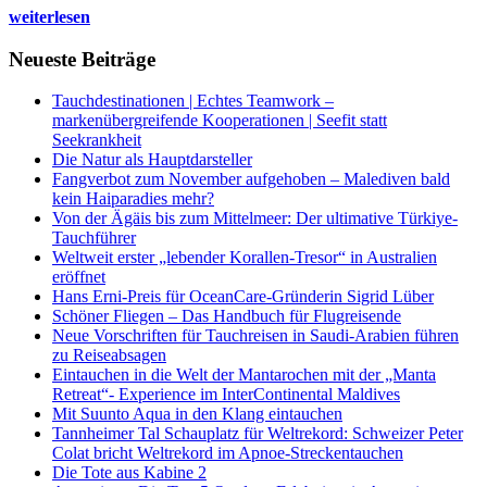
weiterlesen
Neueste Beiträge
Tauchdestinationen | Echtes Teamwork –
markenübergreifende Kooperationen | Seefit statt
Seekrankheit
Die Natur als Hauptdarsteller
Fangverbot zum November aufgehoben – Malediven bald
kein Haiparadies mehr?
Von der Ägäis bis zum Mittelmeer: Der ultimative Türkiye-
Tauchführer
Weltweit erster „lebender Korallen-Tresor“ in Australien
eröffnet
Hans Erni-Preis für OceanCare-Gründerin Sigrid Lüber
Schöner Fliegen – Das Handbuch für Flugreisende
Neue Vorschriften für Tauchreisen in Saudi-Arabien führen
zu Reiseabsagen
Eintauchen in die Welt der Mantarochen mit der „Manta
Retreat“- Experience im InterContinental Maldives
Mit Suunto Aqua in den Klang eintauchen
Tannheimer Tal Schauplatz für Weltrekord: Schweizer Peter
Colat bricht Weltrekord im Apnoe-Streckentauchen
Die Tote aus Kabine 2