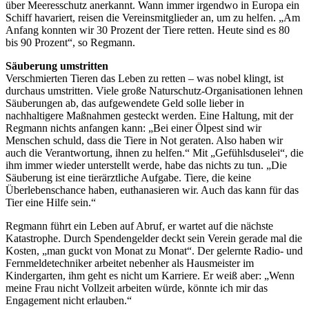
über Meeresschutz anerkannt. Wann immer irgendwo in Europa ein
Schiff havariert, reisen die Vereinsmitglieder an, um zu helfen. „Am
Anfang konnten wir 30 Prozent der Tiere retten. Heute sind es 80
bis 90 Prozent“, so Regmann.
Säuberung umstritten
Verschmierten Tieren das Leben zu retten – was nobel klingt, ist
durchaus umstritten. Viele große Naturschutz-Organisationen lehnen
Säuberungen ab, das aufgewendete Geld solle lieber in
nachhaltigere Maßnahmen gesteckt werden. Eine Haltung, mit der
Regmann nichts anfangen kann: „Bei einer Ölpest sind wir
Menschen schuld, dass die Tiere in Not geraten. Also haben wir
auch die Verantwortung, ihnen zu helfen.“ Mit „Gefühlsduselei“, die
ihm immer wieder unterstellt werde, habe das nichts zu tun. „Die
Säuberung ist eine tierärztliche Aufgabe. Tiere, die keine
Überlebenschance haben, euthanasieren wir. Auch das kann für das
Tier eine Hilfe sein.“
Regmann führt ein Leben auf Abruf, er wartet auf die nächste
Katastrophe. Durch Spendengelder deckt sein Verein gerade mal die
Kosten, „man guckt von Monat zu Monat“. Der gelernte Radio- und
Fernmeldetechniker arbeitet nebenher als Hausmeister im
Kindergarten, ihm geht es nicht um Karriere. Er weiß aber: „Wenn
meine Frau nicht Vollzeit arbeiten würde, könnte ich mir das
Engagement nicht erlauben.“