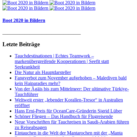
Boot 2020 in Bildern
________________________________
Letzte Beiträge
Tauchdestinationen | Echtes Teamwork –
markenübergreifende Kooperationen | Seefit statt
Seekrankheit
Die Natur als Hauptdarsteller
Fangverbot zum November aufgehoben – Malediven bald
kein Haiparadies mehr?
Von der Ägäis bis zum Mittelmeer: Der ultimative Türkiye-
Tauchführer
Weltweit erster „lebender Korallen-Tresor“ in Australien
eröffnet
Hans Erni-Preis für OceanCare-Gründerin Sigrid Lüber
Schöner Fliegen – Das Handbuch für Flugreisende
Neue Vorschriften für Tauchreisen in Saudi-Arabien führen
zu Reiseabsagen
Eintauchen in die Welt der Mantarochen mit der „Manta