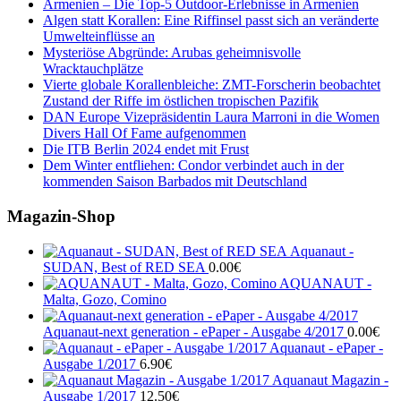
Armenien – Die Top-5 Outdoor-Erlebnisse in Armenien
Algen statt Korallen: Eine Riffinsel passt sich an veränderte
Umwelteinflüsse an
Mysteriöse Abgründe: Arubas geheimnisvolle
Wracktauchplätze
Vierte globale Korallenbleiche: ZMT-Forscherin beobachtet
Zustand der Riffe im östlichen tropischen Pazifik
DAN Europe Vizepräsidentin Laura Marroni in die Women
Divers Hall Of Fame aufgenommen
Die ITB Berlin 2024 endet mit Frust
Dem Winter entfliehen: Condor verbindet auch in der
kommenden Saison Barbados mit Deutschland
Magazin-Shop
Aquanaut -
SUDAN, Best of RED SEA
0.00
€
AQUANAUT -
Malta, Gozo, Comino
Aquanaut-next generation - ePaper - Ausgabe 4/2017
0.00
€
Aquanaut - ePaper -
Ausgabe 1/2017
6.90
€
Aquanaut Magazin -
Ausgabe 1/2017
12.50
€