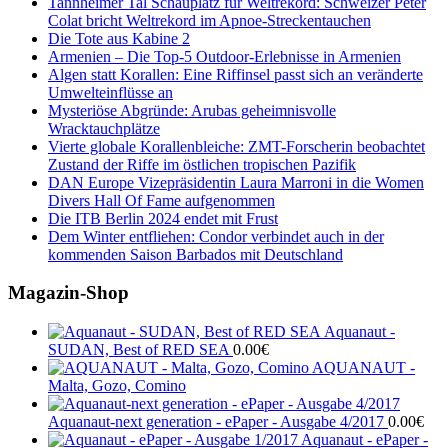
Tannheimer Tal Schauplatz für Weltrekord: Schweizer Peter
Colat bricht Weltrekord im Apnoe-Streckentauchen
Die Tote aus Kabine 2
Armenien – Die Top-5 Outdoor-Erlebnisse in Armenien
Algen statt Korallen: Eine Riffinsel passt sich an veränderte
Umwelteinflüsse an
Mysteriöse Abgründe: Arubas geheimnisvolle
Wracktauchplätze
Vierte globale Korallenbleiche: ZMT-Forscherin beobachtet
Zustand der Riffe im östlichen tropischen Pazifik
DAN Europe Vizepräsidentin Laura Marroni in die Women
Divers Hall Of Fame aufgenommen
Die ITB Berlin 2024 endet mit Frust
Dem Winter entfliehen: Condor verbindet auch in der
kommenden Saison Barbados mit Deutschland
Magazin-Shop
Aquanaut -
SUDAN, Best of RED SEA
0.00
€
AQUANAUT -
Malta, Gozo, Comino
Aquanaut-next generation - ePaper - Ausgabe 4/2017
0.00
€
Aquanaut - ePaper -