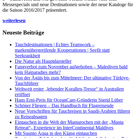
Messespecials und neue Destinationen sowie der neue Kataloge für
die Saison 2016/2017 präsentiert.
weiterlesen
Neueste Beiträge
Tauchdestinationen | Echtes Teamwork –
markenübergreifende Kooperationen | Seefit statt
Seekrankheit
Die Natur als Hauptdarsteller
Fangverbot zum November aufgehoben – Malediven bald
kein Haiparadies mehr?
Von der Ägäis bis zum Mittelmeer: Der ultimative Türkiye-
Tauchführer
Weltweit erster „lebender Korallen-Tresor“ in Australien
eröffnet
Hans Erni-Preis für OceanCare-Gründerin Sigrid Lüber
Schöner Fliegen – Das Handbuch für Flugreisende
Neue Vorschriften für Tauchreisen in Saudi-Arabien führen
zu Reiseabsagen
Eintauchen in die Welt der Mantarochen mit der „Manta
Retreat“- Experience im InterContinental Maldives
Mit Suunto Aqua in den Klang eintauchen