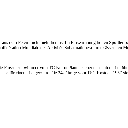
us dem Feiern nicht mehr heraus. Im Finswimming holten Sportler b
fédération Mondiale des Activités Subaquatiques). Im elsässischen M
lte Flossenschwimmer vom TC Nemo Plauen sicherte sich den Titel über
 Haase für einen Titelgewinn. Die 24-Jährige vom TSC Rostock 1957 sic