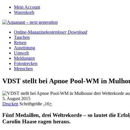
Mein Account
Warenkorb
Online-Magazine
kostenloser Download
Tauchen
Reisen
Ausrüstung
Umwelt
Meldungen
Fotostrecken
Menschen
VDST stellt bei Apnoe Pool-WM in Mulhou
5. August 2015
Drucken
Schriftgröße
-
16
+
Fünf Medaillen, drei Weltrekorde – so lautet die Er
Carolin Haase ragen heraus.