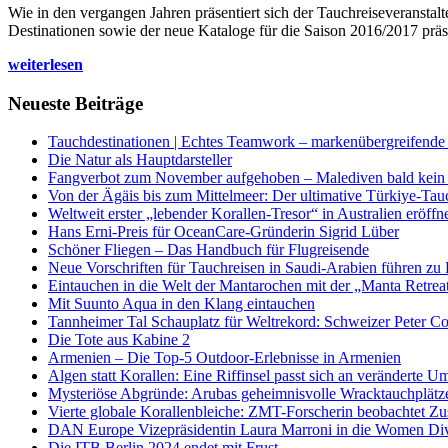
Wie in den vergangen Jahren präsentiert sich der Tauchreiseveransta
Destinationen sowie der neue Kataloge für die Saison 2016/2017 präse
weiterlesen
Neueste Beiträge
Tauchdestinationen | Echtes Teamwork – markenübergreifende K
Die Natur als Hauptdarsteller
Fangverbot zum November aufgehoben – Malediven bald kein 
Von der Ägäis bis zum Mittelmeer: Der ultimative Türkiye-Tau
Weltweit erster „lebender Korallen-Tresor“ in Australien eröffn
Hans Erni-Preis für OceanCare-Gründerin Sigrid Lüber
Schöner Fliegen – Das Handbuch für Flugreisende
Neue Vorschriften für Tauchreisen in Saudi-Arabien führen zu
Eintauchen in die Welt der Mantarochen mit der „Manta Retrea
Mit Suunto Aqua in den Klang eintauchen
Tannheimer Tal Schauplatz für Weltrekord: Schweizer Peter Co
Die Tote aus Kabine 2
Armenien – Die Top-5 Outdoor-Erlebnisse in Armenien
Algen statt Korallen: Eine Riffinsel passt sich an veränderte U
Mysteriöse Abgründe: Arubas geheimnisvolle Wracktauchplätz
Vierte globale Korallenbleiche: ZMT-Forscherin beobachtet Zust
DAN Europe Vizepräsidentin Laura Marroni in die Women Di
Die ITB Berlin 2024 endet mit Frust