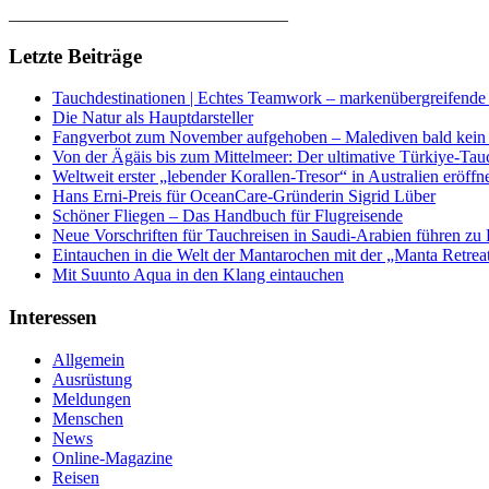
________________________________
Letzte Beiträge
Tauchdestinationen | Echtes Teamwork – markenübergreifende K
Die Natur als Hauptdarsteller
Fangverbot zum November aufgehoben – Malediven bald kein 
Von der Ägäis bis zum Mittelmeer: Der ultimative Türkiye-Tau
Weltweit erster „lebender Korallen-Tresor“ in Australien eröffn
Hans Erni-Preis für OceanCare-Gründerin Sigrid Lüber
Schöner Fliegen – Das Handbuch für Flugreisende
Neue Vorschriften für Tauchreisen in Saudi-Arabien führen zu
Eintauchen in die Welt der Mantarochen mit der „Manta Retrea
Mit Suunto Aqua in den Klang eintauchen
Interessen
Allgemein
Ausrüstung
Meldungen
Menschen
News
Online-Magazine
Reisen