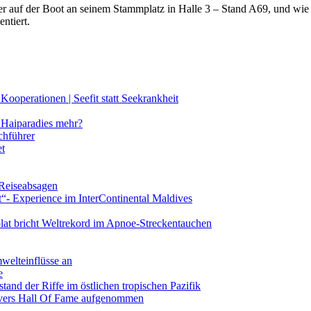
lter auf der Boot an seinem Stammplatz in Halle 3 – Stand A69, und wi
ntiert.
ooperationen | Seefit statt Seekrankheit
Haiparadies mehr?
chführer
et
 Reiseabsagen
t“- Experience im InterContinental Maldives
lat bricht Weltrekord im Apnoe-Streckentauchen
mwelteinflüsse an
e
and der Riffe im östlichen tropischen Pazifik
vers Hall Of Fame aufgenommen