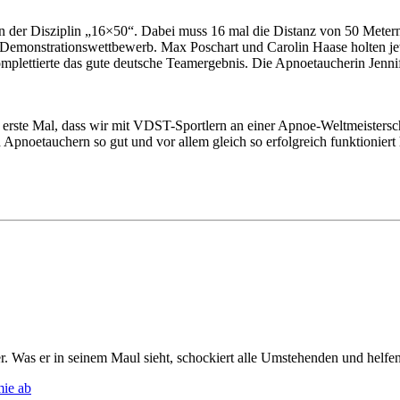
n der Disziplin „16×50“. Dabei muss 16 mal die Distanz von 50 Metern 
 Demonstrationswettbewerb. Max Poschart und Carolin Haase holten jewei
plettierte das gute deutsche Teamergebnis. Die Apnoetaucherin Jenni
 erste Mal, dass wir mit VDST-Sportlern an einer Apnoe-Weltmeisters
oetauchern so gut und vor allem gleich so erfolgreich funktioniert h
Was er in seinem Maul sieht, schockiert alle Umstehenden und helfen