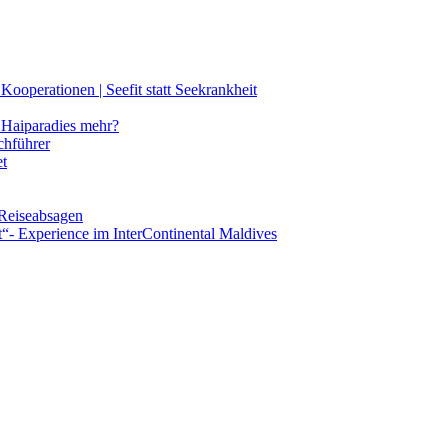
ooperationen | Seefit statt Seekrankheit
Haiparadies mehr?
chführer
et
 Reiseabsagen
t“- Experience im InterContinental Maldives