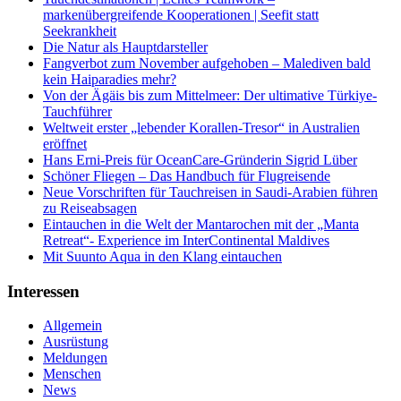
markenübergreifende Kooperationen | Seefit statt
Seekrankheit
Die Natur als Hauptdarsteller
Fangverbot zum November aufgehoben – Malediven bald
kein Haiparadies mehr?
Von der Ägäis bis zum Mittelmeer: Der ultimative Türkiye-
Tauchführer
Weltweit erster „lebender Korallen-Tresor“ in Australien
eröffnet
Hans Erni-Preis für OceanCare-Gründerin Sigrid Lüber
Schöner Fliegen – Das Handbuch für Flugreisende
Neue Vorschriften für Tauchreisen in Saudi-Arabien führen
zu Reiseabsagen
Eintauchen in die Welt der Mantarochen mit der „Manta
Retreat“- Experience im InterContinental Maldives
Mit Suunto Aqua in den Klang eintauchen
Interessen
Allgemein
Ausrüstung
Meldungen
Menschen
News