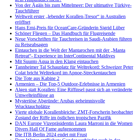
Von der Ägäis bis zum Mittelmeer: Der ultimative Türkiye-
Tauchführer
Weltweit erster „lebender Korallen-Tresor“ in Australien
eröffnet
Hans Erni-Preis für OceanCare-Gründerin Sigrid Lüber
Schöner Fliegen – Das Handbuch für Flugreisende
Neue Vorschriften für Tauchreisen in Saudi-Arabien führen
zu Reiseabsagen
Eintauchen in die Welt der Mantarochen mit der „Manta
Retreat“- Experience im InterContinental Maldives
Mit Suunto Aqua in den Klang eintauchen
Tannheimer Tal Schauplatz für Weltrekord: Schweizer Peter
Colat bricht Weltrekord im Apnoe-Streckentauchen
Die Tote aus Kabine 2
Armenien – Die Top-5 Outdoor-Erlebnisse in Armenien
Algen statt Korallen: Eine Riffinsel passt sich an veränderte
Umwelteinflüsse an
Mysteriöse Abgründe: Arubas geheimnisvolle
Wracktauchplätze
Vierte globale Korallenbleiche: ZMT-Forscherin beobachtet
Zustand der Riffe im östlichen tropischen Pazifik
DAN Europe Vizepräsidentin Laura Marroni in die Women
Divers Hall Of Fame aufgenommen
Die ITB Berlin 2024 endet mit Frust