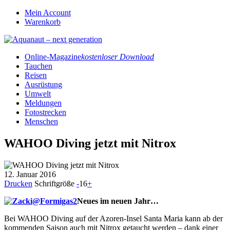
Mein Account
Warenkorb
Online-Magazine
kostenloser Download
Tauchen
Reisen
Ausrüstung
Umwelt
Meldungen
Fotostrecken
Menschen
WAHOO Diving jetzt mit Nitrox
12. Januar 2016
Drucken
Schriftgröße
-
16
+
Neues im neuen Jahr…
Bei WAHOO Diving auf der Azoren-Insel Santa Maria kann ab der
kommenden Saison auch mit Nitrox getaucht werden – dank einer