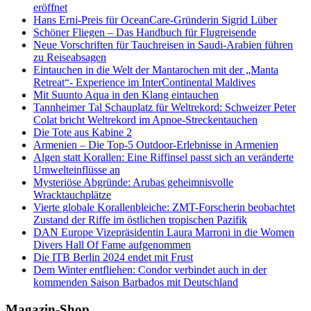
eröffnet
Hans Erni-Preis für OceanCare-Gründerin Sigrid Lüber
Schöner Fliegen – Das Handbuch für Flugreisende
Neue Vorschriften für Tauchreisen in Saudi-Arabien führen
zu Reiseabsagen
Eintauchen in die Welt der Mantarochen mit der „Manta
Retreat“- Experience im InterContinental Maldives
Mit Suunto Aqua in den Klang eintauchen
Tannheimer Tal Schauplatz für Weltrekord: Schweizer Peter
Colat bricht Weltrekord im Apnoe-Streckentauchen
Die Tote aus Kabine 2
Armenien – Die Top-5 Outdoor-Erlebnisse in Armenien
Algen statt Korallen: Eine Riffinsel passt sich an veränderte
Umwelteinflüsse an
Mysteriöse Abgründe: Arubas geheimnisvolle
Wracktauchplätze
Vierte globale Korallenbleiche: ZMT-Forscherin beobachtet
Zustand der Riffe im östlichen tropischen Pazifik
DAN Europe Vizepräsidentin Laura Marroni in die Women
Divers Hall Of Fame aufgenommen
Die ITB Berlin 2024 endet mit Frust
Dem Winter entfliehen: Condor verbindet auch in der
kommenden Saison Barbados mit Deutschland
Magazin-Shop