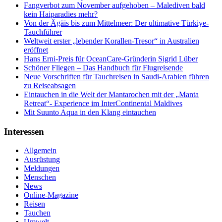
Fangverbot zum November aufgehoben – Malediven bald
kein Haiparadies mehr?
Von der Ägäis bis zum Mittelmeer: Der ultimative Türkiye-
Tauchführer
Weltweit erster „lebender Korallen-Tresor“ in Australien
eröffnet
Hans Erni-Preis für OceanCare-Gründerin Sigrid Lüber
Schöner Fliegen – Das Handbuch für Flugreisende
Neue Vorschriften für Tauchreisen in Saudi-Arabien führen
zu Reiseabsagen
Eintauchen in die Welt der Mantarochen mit der „Manta
Retreat“- Experience im InterContinental Maldives
Mit Suunto Aqua in den Klang eintauchen
Interessen
Allgemein
Ausrüstung
Meldungen
Menschen
News
Online-Magazine
Reisen
Tauchen
Umwelt