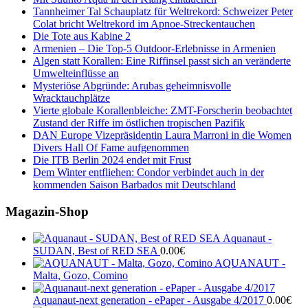
Tannheimer Tal Schauplatz für Weltrekord: Schweizer Peter
Colat bricht Weltrekord im Apnoe-Streckentauchen
Die Tote aus Kabine 2
Armenien – Die Top-5 Outdoor-Erlebnisse in Armenien
Algen statt Korallen: Eine Riffinsel passt sich an veränderte
Umwelteinflüsse an
Mysteriöse Abgründe: Arubas geheimnisvolle
Wracktauchplätze
Vierte globale Korallenbleiche: ZMT-Forscherin beobachtet
Zustand der Riffe im östlichen tropischen Pazifik
DAN Europe Vizepräsidentin Laura Marroni in die Women
Divers Hall Of Fame aufgenommen
Die ITB Berlin 2024 endet mit Frust
Dem Winter entfliehen: Condor verbindet auch in der
kommenden Saison Barbados mit Deutschland
Magazin-Shop
Aquanaut -
SUDAN, Best of RED SEA
0.00
€
AQUANAUT -
Malta, Gozo, Comino
Aquanaut-next generation - ePaper - Ausgabe 4/2017
0.00
€