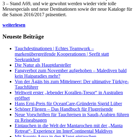
3 – Stand A69, und wie gewohnt werden wieder viele tolle
Messespecials und neue Destinationen sowie der neue Kataloge für
die Saison 2016/2017 präsentiert.
weiterlesen
Neueste Beiträge
Tauchdestinationen | Echtes Teamwork –
markenübergreifende Kooperationen | Seefit statt
Seekrankheit
Die Natur als Hauptdarsteller
Fangverbot zum November aufgehoben – Malediven bald
kein Haiparadies mehr?
Von der Ägäis bis zum Mittelmeer: Der ultimative Türkiye-
Tauchführer
Weltweit erster „lebender Korallen-Tresor“ in Australien
eröffnet
Hans Erni-Preis für OceanCare-Gründerin Sigrid Lüber
Schöner Fliegen – Das Handbuch für Flugreisende
Neue Vorschriften für Tauchreisen in Saudi-Arabien führen
zu Reiseabsagen
Eintauchen in die Welt der Mantarochen mit der „Manta
Retreat“- Experience im InterContinental Maldives
Mit Suunto Aqua in den Klang eintauchen