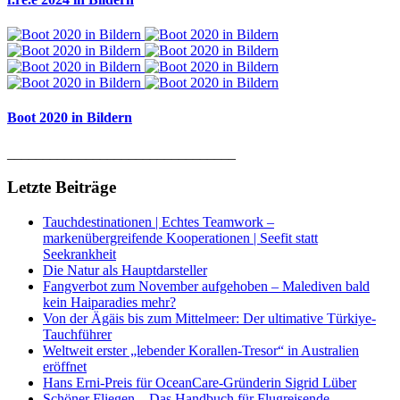
Boot 2020 in Bildern
________________________________
Letzte Beiträge
Tauchdestinationen | Echtes Teamwork –
markenübergreifende Kooperationen | Seefit statt
Seekrankheit
Die Natur als Hauptdarsteller
Fangverbot zum November aufgehoben – Malediven bald
kein Haiparadies mehr?
Von der Ägäis bis zum Mittelmeer: Der ultimative Türkiye-
Tauchführer
Weltweit erster „lebender Korallen-Tresor“ in Australien
eröffnet
Hans Erni-Preis für OceanCare-Gründerin Sigrid Lüber
Schöner Fliegen – Das Handbuch für Flugreisende