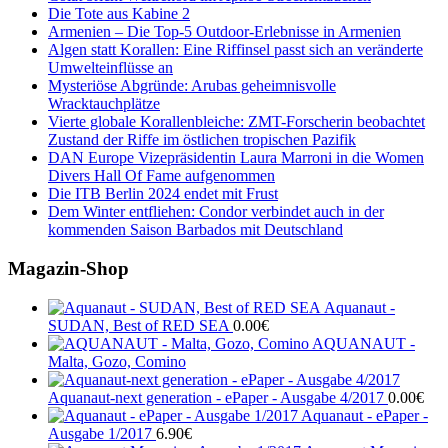
Die Tote aus Kabine 2
Armenien – Die Top-5 Outdoor-Erlebnisse in Armenien
Algen statt Korallen: Eine Riffinsel passt sich an veränderte
Umwelteinflüsse an
Mysteriöse Abgründe: Arubas geheimnisvolle
Wracktauchplätze
Vierte globale Korallenbleiche: ZMT-Forscherin beobachtet
Zustand der Riffe im östlichen tropischen Pazifik
DAN Europe Vizepräsidentin Laura Marroni in die Women
Divers Hall Of Fame aufgenommen
Die ITB Berlin 2024 endet mit Frust
Dem Winter entfliehen: Condor verbindet auch in der
kommenden Saison Barbados mit Deutschland
Magazin-Shop
Aquanaut -
SUDAN, Best of RED SEA
0.00
€
AQUANAUT -
Malta, Gozo, Comino
Aquanaut-next generation - ePaper - Ausgabe 4/2017
0.00
€
Aquanaut - ePaper -
Ausgabe 1/2017
6.90
€