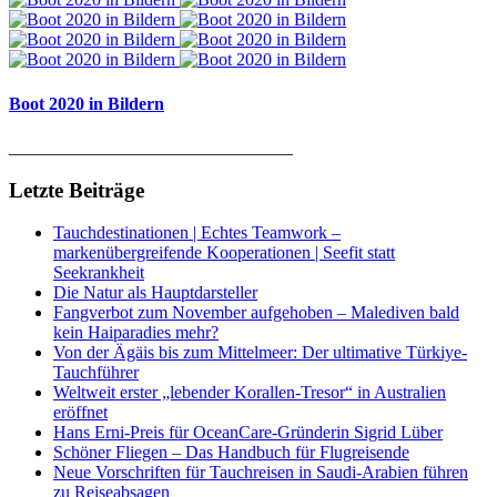
Boot 2020 in Bildern
________________________________
Letzte Beiträge
Tauchdestinationen | Echtes Teamwork –
markenübergreifende Kooperationen | Seefit statt
Seekrankheit
Die Natur als Hauptdarsteller
Fangverbot zum November aufgehoben – Malediven bald
kein Haiparadies mehr?
Von der Ägäis bis zum Mittelmeer: Der ultimative Türkiye-
Tauchführer
Weltweit erster „lebender Korallen-Tresor“ in Australien
eröffnet
Hans Erni-Preis für OceanCare-Gründerin Sigrid Lüber
Schöner Fliegen – Das Handbuch für Flugreisende
Neue Vorschriften für Tauchreisen in Saudi-Arabien führen
zu Reiseabsagen