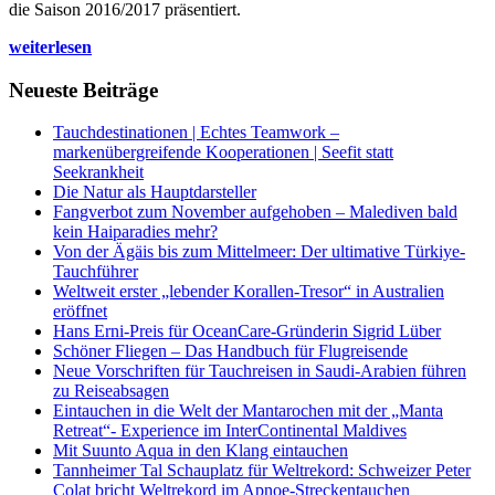
die Saison 2016/2017 präsentiert.
weiterlesen
Neueste Beiträge
Tauchdestinationen | Echtes Teamwork –
markenübergreifende Kooperationen | Seefit statt
Seekrankheit
Die Natur als Hauptdarsteller
Fangverbot zum November aufgehoben – Malediven bald
kein Haiparadies mehr?
Von der Ägäis bis zum Mittelmeer: Der ultimative Türkiye-
Tauchführer
Weltweit erster „lebender Korallen-Tresor“ in Australien
eröffnet
Hans Erni-Preis für OceanCare-Gründerin Sigrid Lüber
Schöner Fliegen – Das Handbuch für Flugreisende
Neue Vorschriften für Tauchreisen in Saudi-Arabien führen
zu Reiseabsagen
Eintauchen in die Welt der Mantarochen mit der „Manta
Retreat“- Experience im InterContinental Maldives
Mit Suunto Aqua in den Klang eintauchen
Tannheimer Tal Schauplatz für Weltrekord: Schweizer Peter
Colat bricht Weltrekord im Apnoe-Streckentauchen