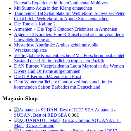
Retreat“- Experience im InterContinental Maldives
Mit Suunto Aqua in den Klang eintauchen
Tannheimer Tal Schauplatz für Weltrekord: Schweizer Peter
Colat bricht Weltrekord im Apnoe-Streckentauchen
Die Tote aus Kabine 2
Armenien – Die Top-5 Outdoor-Erlebnisse in Armenien
Algen statt Korallen: Eine Riffinsel passt sich an veränderte
Umwelteinflüsse an
Mysteriöse Abgründe: Arubas geheimnisvolle
Wracktauchplätze
Vierte globale Korallenbleiche: ZMT-Forscherin beobachtet
Zustand der Riffe im östlichen tropischen Pazifik
DAN Europe Vizepräsidentin Laura Marroni in die Women
Divers Hall Of Fame aufgenommen
Die ITB Berlin 2024 endet mit Frust
Dem Winter entfliehen: Condor verbindet auch in der
kommenden Saison Barbados mit Deutschland
Magazin-Shop
Aquanaut -
SUDAN, Best of RED SEA
0.00
€
AQUANAUT -
Malta, Gozo, Comino