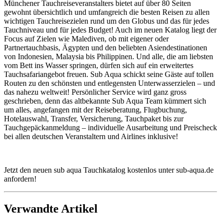
Münchener Tauchreiseveranstalters bietet auf über 80 Seiten
gewohnt übersichtlich und umfangreich die besten Reisen zu allen
wichtigen Tauchreisezielen rund um den Globus und das für jedes
Tauchniveau und für jedes Budget! Auch im neuen Katalog liegt der
Focus auf Zielen wie Malediven, ob mit eigener oder
Partnertauchbasis, Ägypten und den beliebten Asiendestinationen
von Indonesien, Malaysia bis Philippinen. Und alle, die am liebsten
vom Bett ins Wasser springen, dürfen sich auf ein erweitertes
Tauchsafariangebot freuen. Sub Aqua schickt seine Gäste auf tollen
Routen zu den schönsten und entlegensten Unterwasserzielen – und
das nahezu weltweit! Persönlicher Service wird ganz gross
geschrieben, denn das altbekannte Sub Aqua Team kümmert sich
um alles, angefangen mit der Reiseberatung, Flugbuchung,
Hotelauswahl, Transfer, Versicherung, Tauchpaket bis zur
Tauchgepäckanmeldung – individuelle Ausarbeitung und Preischeck
bei allen deutschen Veranstaltern und Airlines inklusive!
Jetzt den neuen sub aqua Tauchkatalog kostenlos unter sub-aqua.de
anfordern!
Verwandte Artikel