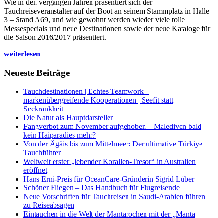
Wie in den vergangen Jahren präsentiert sich der
Tauchreiseveranstalter auf der Boot an seinem Stammplatz in Halle
3 – Stand A69, und wie gewohnt werden wieder viele tolle
Messespecials und neue Destinationen sowie der neue Kataloge für
die Saison 2016/2017 präsentiert.
weiterlesen
Neueste Beiträge
Tauchdestinationen | Echtes Teamwork –
markenübergreifende Kooperationen | Seefit statt
Seekrankheit
Die Natur als Hauptdarsteller
Fangverbot zum November aufgehoben – Malediven bald
kein Haiparadies mehr?
Von der Ägäis bis zum Mittelmeer: Der ultimative Türkiye-
Tauchführer
Weltweit erster „lebender Korallen-Tresor“ in Australien
eröffnet
Hans Erni-Preis für OceanCare-Gründerin Sigrid Lüber
Schöner Fliegen – Das Handbuch für Flugreisende
Neue Vorschriften für Tauchreisen in Saudi-Arabien führen
zu Reiseabsagen
Eintauchen in die Welt der Mantarochen mit der „Manta