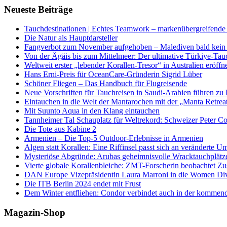
Neueste Beiträge
Tauchdestinationen | Echtes Teamwork – markenübergreifende K
Die Natur als Hauptdarsteller
Fangverbot zum November aufgehoben – Malediven bald kein 
Von der Ägäis bis zum Mittelmeer: Der ultimative Türkiye-Tau
Weltweit erster „lebender Korallen-Tresor“ in Australien eröffn
Hans Erni-Preis für OceanCare-Gründerin Sigrid Lüber
Schöner Fliegen – Das Handbuch für Flugreisende
Neue Vorschriften für Tauchreisen in Saudi-Arabien führen zu
Eintauchen in die Welt der Mantarochen mit der „Manta Retrea
Mit Suunto Aqua in den Klang eintauchen
Tannheimer Tal Schauplatz für Weltrekord: Schweizer Peter Co
Die Tote aus Kabine 2
Armenien – Die Top-5 Outdoor-Erlebnisse in Armenien
Algen statt Korallen: Eine Riffinsel passt sich an veränderte U
Mysteriöse Abgründe: Arubas geheimnisvolle Wracktauchplätz
Vierte globale Korallenbleiche: ZMT-Forscherin beobachtet Zust
DAN Europe Vizepräsidentin Laura Marroni in die Women Di
Die ITB Berlin 2024 endet mit Frust
Dem Winter entfliehen: Condor verbindet auch in der kommen
Magazin-Shop