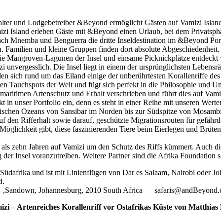
talter und Lodgebetreiber &Beyond ermöglicht Gästen auf Vamizi Island
zi Island erleben Gäste mit &Beyond einen Urlaub, bei dem Privatsphä
h Mnemba und Benguerra die dritte Inseldestination im &Beyond Portfol
n. Familien und kleine Gruppen finden dort absolute Abgeschiedenheit
 die Mangroven-Lagunen der Insel und einsame Picknickplätze entdeckt
i unvergesslich. Die Insel liegt in einem der ursprünglichsten Lebensr
n sich rund um das Eiland einige der unberührtesten Korallenriffe de
ten Tauchspots der Welt und fügt sich perfekt in die Philosophie und U
itimen Artenschutz und Erhalt verschrieben und führt dies auf Vamizi n
t in unser Portfolio ein, denn es steht in einer Reihe mit unseren Werte
Indischen Ozeans von Sansibar im Norden bis zur Südspitze von Mosambi
 den Rifferhalt sowie darauf, geschützte Migrationsrouten für gefährd
 Möglichkeit gibt, diese faszinierenden Tiere beim Eierlegen und Brüte
 als zehn Jahren auf Vamizi um den Schutz des Riffs kümmert. Auch die
er Insel voranzutreiben. Weitere Partner sind die Afrika Foundation s
er Südafrika und ist mit Linienflügen von Dar es Salaam, Nairobi oder
d.
k F ,Sandown, Johannesburg, 2010 South Africa safaris@andBeyo
izi – Artenreiches Korallenriff vor Ostafrikas Küste von Matthia