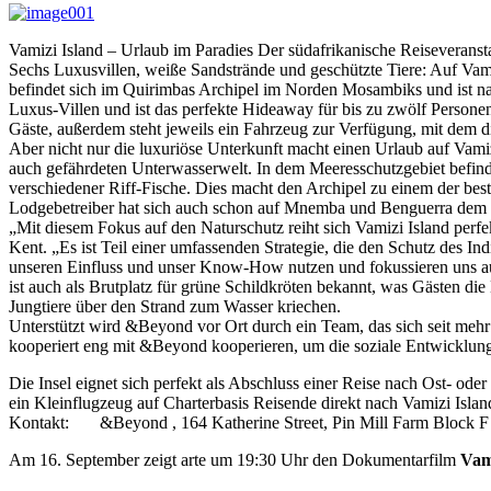
Vamizi Island – Urlaub im Paradies Der südafrikanische Reiseverans
Sechs Luxusvillen, weiße Sandstrände und geschützte Tiere: Auf Vami
befindet sich im Quirimbas Archipel im Norden Mosambiks und ist nac
Luxus-Villen und ist das perfekte Hideaway für bis zu zwölf Persone
Gäste, außerdem steht jeweils ein Fahrzeug zur Verfügung, mit dem
Aber nicht nur die luxuriöse Unterkunft macht einen Urlaub auf Vamiz
auch gefährdeten Unterwasserwelt. In dem Meeresschutzgebiet befinde
verschiedener Riff-Fische. Dies macht den Archipel zu einem der bes
Lodgebetreiber hat sich auch schon auf Mnemba und Benguerra dem mar
„Mit diesem Fokus auf den Naturschutz reiht sich Vamizi Island perfek
Kent. „Es ist Teil einer umfassenden Strategie, die den Schutz des 
unseren Einfluss und unser Know-How nutzen und fokussieren uns auf
ist auch als Brutplatz für grüne Schildkröten bekannt, was Gästen die
Jungtiere über den Strand zum Wasser kriechen.
Unterstützt wird &Beyond vor Ort durch ein Team, das sich seit mehr
kooperiert eng mit &Beyond kooperieren, um die soziale Entwicklung d
Die Insel eignet sich perfekt als Abschluss einer Reise nach Ost- od
ein Kleinflugzeug auf Charterbasis Reisende direkt nach Vamizi Islan
Kontakt: &Beyond , 164 Katherine Street, Pin Mill Farm Bloc
Am 16. September zeigt arte um 19:30 Uhr den Dokumentarfilm
Vam