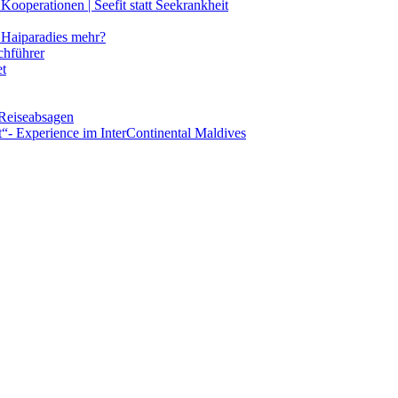
ooperationen | Seefit statt Seekrankheit
Haiparadies mehr?
chführer
et
 Reiseabsagen
t“- Experience im InterContinental Maldives