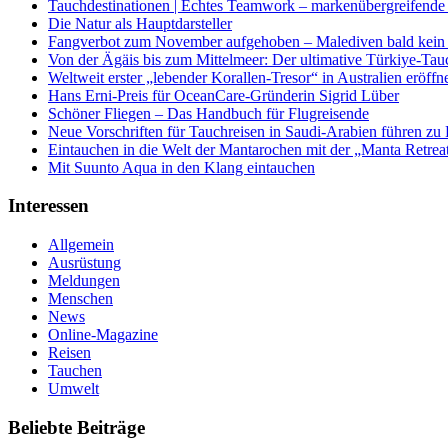
Tauchdestinationen | Echtes Teamwork – markenübergreifende K
Die Natur als Hauptdarsteller
Fangverbot zum November aufgehoben – Malediven bald kein 
Von der Ägäis bis zum Mittelmeer: Der ultimative Türkiye-Tau
Weltweit erster „lebender Korallen-Tresor“ in Australien eröffn
Hans Erni-Preis für OceanCare-Gründerin Sigrid Lüber
Schöner Fliegen – Das Handbuch für Flugreisende
Neue Vorschriften für Tauchreisen in Saudi-Arabien führen zu
Eintauchen in die Welt der Mantarochen mit der „Manta Retrea
Mit Suunto Aqua in den Klang eintauchen
Interessen
Allgemein
Ausrüstung
Meldungen
Menschen
News
Online-Magazine
Reisen
Tauchen
Umwelt
Beliebte Beiträge