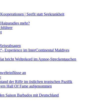
ooperationen | Seefit statt Seekrankheit
Haiparadies mehr?
chführer
et
 Reiseabsagen
t“- Experience im InterContinental Maldives
lat bricht Weltrekord im Apnoe-Streckentauchen
mwelteinflüsse an
e
and der Riffe im östlichen tropischen Pazifik
vers Hall Of Fame aufgenommen
den Saison Barbados mit Deutschland