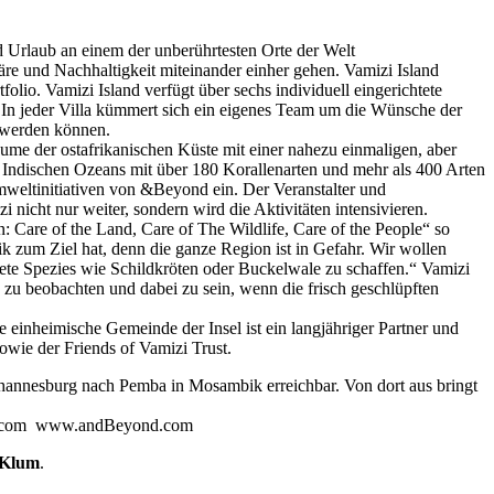
 Urlaub an einem der unberührtesten Orte der Welt
re und Nachhaltigkeit miteinander einher gehen. Vamizi Island
io. Vamizi Island verfügt über sechs individuell eingerichtete
. In jeder Villa kümmert sich ein eigenes Team um die Wünsche der
 werden können.
äume der ostafrikanischen Küste mit einer nahezu einmaligen, aber
s Indischen Ozeans mit über 180 Korallenarten und mehr als 400 Arten
mweltinitiativen von &Beyond ein. Der Veranstalter und
icht nur weiter, sondern wird die Aktivitäten intensivieren.
n: Care of the Land, Care of The Wildlife, Care of the People“ so
k zum Ziel hat, denn die ganze Region ist in Gefahr. Wir wollen
ete Spezies wie Schildkröten oder Buckelwale zu schaffen.“ Vamizi
n zu beobachten und dabei zu sein, wenn die frisch geschlüpften
 einheimische Gemeinde der Insel ist ein langjähriger Partner und
owie der Friends of Vamizi Trust.
 Johannesburg nach Pemba in Mosambik erreichbar. Von dort aus bringt
nd.com www.andBeyond.com
s Klum
.