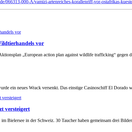
/de/066313-000-A/vamizi-artenreiches-korallenriff-vor-ostafrikas-kuest
ildtierhandels vor
tionsplan „European action plan against wildlife trafficking“ gegen de
rde ein neues Wrack versenkt. Das einstige Casinoschiff El Dorado wu
t versteigert
n im Bielersee in der Schweiz. 30 Taucher haben gemeinsam drei Bilde