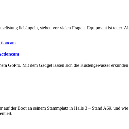
rüstung liebäugeln, stehen vor vielen Fragen. Equipment ist teuer. Ab
 Actioncam
amera GoPro. Mit dem Gadget lassen sich die Küstengewässer erkunde
lter auf der Boot an seinem Stammplatz in Halle 3 – Stand A69, und wi
ntiert.