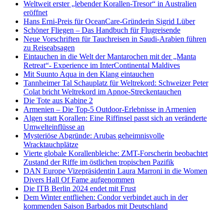
Weltweit erster „lebender Korallen-Tresor“ in Australien
eröffnet
Hans Erni-Preis für OceanCare-Gründerin Sigrid Lüber
Schöner Fliegen – Das Handbuch für Flugreisende
Neue Vorschriften für Tauchreisen in Saudi-Arabien führen
zu Reiseabsagen
Eintauchen in die Welt der Mantarochen mit der „Manta
Retreat“- Experience im InterContinental Maldives
Mit Suunto Aqua in den Klang eintauchen
Tannheimer Tal Schauplatz für Weltrekord: Schweizer Peter
Colat bricht Weltrekord im Apnoe-Streckentauchen
Die Tote aus Kabine 2
Armenien – Die Top-5 Outdoor-Erlebnisse in Armenien
Algen statt Korallen: Eine Riffinsel passt sich an veränderte
Umwelteinflüsse an
Mysteriöse Abgründe: Arubas geheimnisvolle
Wracktauchplätze
Vierte globale Korallenbleiche: ZMT-Forscherin beobachtet
Zustand der Riffe im östlichen tropischen Pazifik
DAN Europe Vizepräsidentin Laura Marroni in die Women
Divers Hall Of Fame aufgenommen
Die ITB Berlin 2024 endet mit Frust
Dem Winter entfliehen: Condor verbindet auch in der
kommenden Saison Barbados mit Deutschland