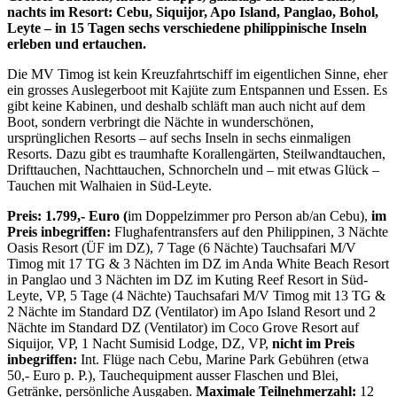
nachts im Resort: Cebu, Siquijor, Apo Island, Panglao, Bohol,
Leyte – in 15 Tagen sechs verschiedene philippinische Inseln
erleben und ertauchen.
Die MV Timog ist kein Kreuzfahrtschiff im eigentlichen Sinne, eher
ein grosses Auslegerboot mit Kajüte zum Entspannen und Essen. Es
gibt keine Kabinen, und deshalb schläft man auch nicht auf dem
Boot, sondern verbringt die Nächte in wunderschönen,
ursprünglichen Resorts – auf sechs Inseln in sechs einmaligen
Resorts. Dazu gibt es traumhafte Korallengärten, Steilwandtauchen,
Drifttauchen, Nachttauchen, Schnorcheln und – mit etwas Glück –
Tauchen mit Walhaien in Süd-Leyte.
Preis: 1.799,- Euro (
im Doppelzimmer pro Person ab/an Cebu),
im
Preis inbegriffen:
Flughafentransfers auf den Philippinen, 3 Nächte
Oasis Resort (ÜF im DZ), 7 Tage (6 Nächte) Tauchsafari M/V
Timog mit 17 TG & 3 Nächten im DZ im Anda White Beach Resort
in Panglao und 3 Nächten im DZ im Kuting Reef Resort in Süd-
Leyte, VP, 5 Tage (4 Nächte) Tauchsafari M/V Timog mit 13 TG &
2 Nächte im Standard DZ (Ventilator) im Apo Island Resort und 2
Nächte im Standard DZ (Ventilator) im Coco Grove Resort auf
Siquijor, VP, 1 Nacht Sumisid Lodge, DZ, VP,
nicht im Preis
inbegriffen:
Int. Flüge nach Cebu, Marine Park Gebühren (etwa
50,- Euro p. P.), Tauchequipment ausser Flaschen und Blei,
Getränke, persönliche Ausgaben.
Maximale Teilnehmerzahl:
12