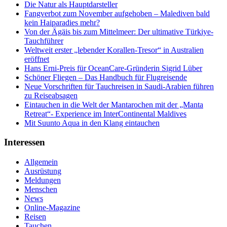
Die Natur als Hauptdarsteller
Fangverbot zum November aufgehoben – Malediven bald
kein Haiparadies mehr?
Von der Ägäis bis zum Mittelmeer: Der ultimative Türkiye-
Tauchführer
Weltweit erster „lebender Korallen-Tresor“ in Australien
eröffnet
Hans Erni-Preis für OceanCare-Gründerin Sigrid Lüber
Schöner Fliegen – Das Handbuch für Flugreisende
Neue Vorschriften für Tauchreisen in Saudi-Arabien führen
zu Reiseabsagen
Eintauchen in die Welt der Mantarochen mit der „Manta
Retreat“- Experience im InterContinental Maldives
Mit Suunto Aqua in den Klang eintauchen
Interessen
Allgemein
Ausrüstung
Meldungen
Menschen
News
Online-Magazine
Reisen
Tauchen