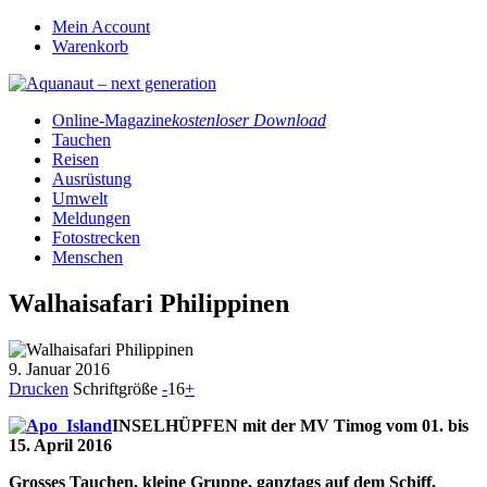
Mein Account
Warenkorb
Online-Magazine
kostenloser Download
Tauchen
Reisen
Ausrüstung
Umwelt
Meldungen
Fotostrecken
Menschen
Walhaisafari Philippinen
9. Januar 2016
Drucken
Schriftgröße
-
16
+
INSELHÜPFEN mit der MV Timog vom 01. bis
15. April 2016
Grosses Tauchen, kleine Gruppe, ganztags auf dem Schiff,