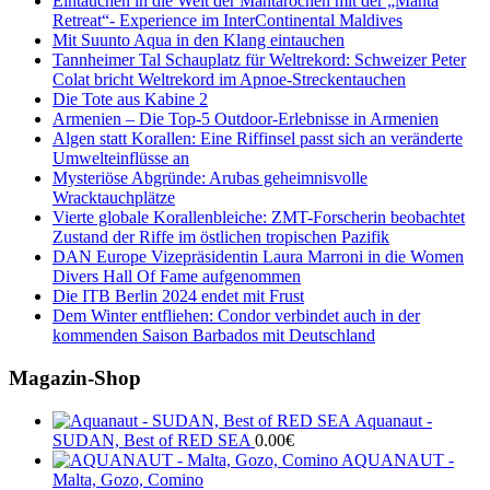
Eintauchen in die Welt der Mantarochen mit der „Manta
Retreat“- Experience im InterContinental Maldives
Mit Suunto Aqua in den Klang eintauchen
Tannheimer Tal Schauplatz für Weltrekord: Schweizer Peter
Colat bricht Weltrekord im Apnoe-Streckentauchen
Die Tote aus Kabine 2
Armenien – Die Top-5 Outdoor-Erlebnisse in Armenien
Algen statt Korallen: Eine Riffinsel passt sich an veränderte
Umwelteinflüsse an
Mysteriöse Abgründe: Arubas geheimnisvolle
Wracktauchplätze
Vierte globale Korallenbleiche: ZMT-Forscherin beobachtet
Zustand der Riffe im östlichen tropischen Pazifik
DAN Europe Vizepräsidentin Laura Marroni in die Women
Divers Hall Of Fame aufgenommen
Die ITB Berlin 2024 endet mit Frust
Dem Winter entfliehen: Condor verbindet auch in der
kommenden Saison Barbados mit Deutschland
Magazin-Shop
Aquanaut -
SUDAN, Best of RED SEA
0.00
€
AQUANAUT -
Malta, Gozo, Comino