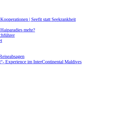
ooperationen | Seefit statt Seekrankheit
Haiparadies mehr?
chführer
et
 Reiseabsagen
t“- Experience im InterContinental Maldives