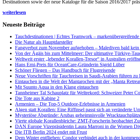
Destinationen sowie der neue Kataloge für die Saison 2016/2017 präse
weiterlesen
Neueste Beiträge
Tauchdestinationen | Echtes Teamwork – markenübergreifende K
Die Natur als Hauptdarsteller
Fangverbot zum November aufgehoben – Malediven bald kein 
Von der Ägäis bis zum Mittelmeer: Der ultimative Türkiye-Tau
Weltweit erster „lebender Korallen-Tresor“ in Australien eröffn
Hans Erni-Preis für OceanCare-Gründerin Sigrid Lüber
Schöner Fliegen – Das Handbuch für Flugreisende
Neue Vorschriften für Tauchreisen in Saudi-Arabien führen zu
Eintauchen in die Welt der Mantarochen mit der „Manta Retrea
Mit Suunto Aqua in den Klang eintauchen
Tannheimer Tal Schauplatz für Weltrekord: Schweizer Peter Co
Die Tote aus Kabine 2
Armenien – Die Top-5 Outdoor-Erlebnisse in Armenien
Algen statt Korallen: Eine Riffinsel passt sich an veränderte U
Mysteriöse Abgründe: Arubas geheimnisvolle Wracktauchplätz
Vierte globale Korallenbleiche: ZMT-Forscherin beobachtet Zust
DAN Europe Vizepräsidentin Laura Marroni in die Women Di
Die ITB Berlin 2024 endet mit Frust
Dem Winter entfliehen: Condor verbindet auch in der kommen