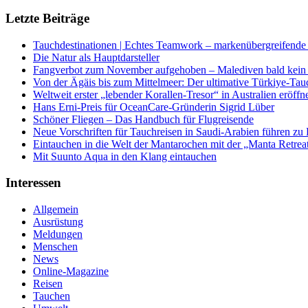
Letzte Beiträge
Tauchdestinationen | Echtes Teamwork – markenübergreifende K
Die Natur als Hauptdarsteller
Fangverbot zum November aufgehoben – Malediven bald kein 
Von der Ägäis bis zum Mittelmeer: Der ultimative Türkiye-Tau
Weltweit erster „lebender Korallen-Tresor“ in Australien eröffn
Hans Erni-Preis für OceanCare-Gründerin Sigrid Lüber
Schöner Fliegen – Das Handbuch für Flugreisende
Neue Vorschriften für Tauchreisen in Saudi-Arabien führen zu
Eintauchen in die Welt der Mantarochen mit der „Manta Retrea
Mit Suunto Aqua in den Klang eintauchen
Interessen
Allgemein
Ausrüstung
Meldungen
Menschen
News
Online-Magazine
Reisen
Tauchen