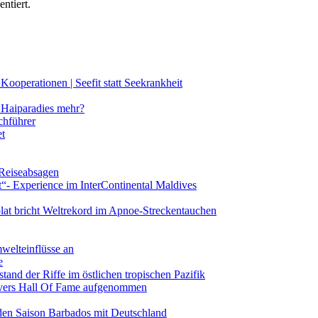
ntiert.
ooperationen | Seefit statt Seekrankheit
Haiparadies mehr?
chführer
et
 Reiseabsagen
t“- Experience im InterContinental Maldives
lat bricht Weltrekord im Apnoe-Streckentauchen
mwelteinflüsse an
e
and der Riffe im östlichen tropischen Pazifik
vers Hall Of Fame aufgenommen
den Saison Barbados mit Deutschland