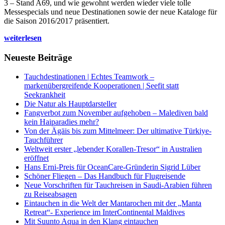
3 – Stand A69, und wie gewohnt werden wieder viele tolle
Messespecials und neue Destinationen sowie der neue Kataloge für
die Saison 2016/2017 präsentiert.
weiterlesen
Neueste Beiträge
Tauchdestinationen | Echtes Teamwork –
markenübergreifende Kooperationen | Seefit statt
Seekrankheit
Die Natur als Hauptdarsteller
Fangverbot zum November aufgehoben – Malediven bald
kein Haiparadies mehr?
Von der Ägäis bis zum Mittelmeer: Der ultimative Türkiye-
Tauchführer
Weltweit erster „lebender Korallen-Tresor“ in Australien
eröffnet
Hans Erni-Preis für OceanCare-Gründerin Sigrid Lüber
Schöner Fliegen – Das Handbuch für Flugreisende
Neue Vorschriften für Tauchreisen in Saudi-Arabien führen
zu Reiseabsagen
Eintauchen in die Welt der Mantarochen mit der „Manta
Retreat“- Experience im InterContinental Maldives
Mit Suunto Aqua in den Klang eintauchen