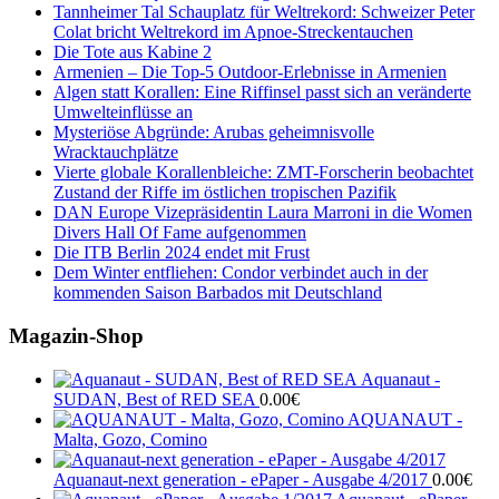
Tannheimer Tal Schauplatz für Weltrekord: Schweizer Peter
Colat bricht Weltrekord im Apnoe-Streckentauchen
Die Tote aus Kabine 2
Armenien – Die Top-5 Outdoor-Erlebnisse in Armenien
Algen statt Korallen: Eine Riffinsel passt sich an veränderte
Umwelteinflüsse an
Mysteriöse Abgründe: Arubas geheimnisvolle
Wracktauchplätze
Vierte globale Korallenbleiche: ZMT-Forscherin beobachtet
Zustand der Riffe im östlichen tropischen Pazifik
DAN Europe Vizepräsidentin Laura Marroni in die Women
Divers Hall Of Fame aufgenommen
Die ITB Berlin 2024 endet mit Frust
Dem Winter entfliehen: Condor verbindet auch in der
kommenden Saison Barbados mit Deutschland
Magazin-Shop
Aquanaut -
SUDAN, Best of RED SEA
0.00
€
AQUANAUT -
Malta, Gozo, Comino
Aquanaut-next generation - ePaper - Ausgabe 4/2017
0.00
€