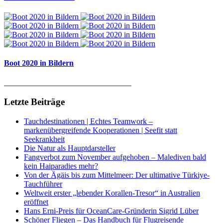
Boot 2020 in Bildern
________________________________
Letzte Beiträge
Tauchdestinationen | Echtes Teamwork –
markenübergreifende Kooperationen | Seefit statt
Seekrankheit
Die Natur als Hauptdarsteller
Fangverbot zum November aufgehoben – Malediven bald
kein Haiparadies mehr?
Von der Ägäis bis zum Mittelmeer: Der ultimative Türkiye-
Tauchführer
Weltweit erster „lebender Korallen-Tresor“ in Australien
eröffnet
Hans Erni-Preis für OceanCare-Gründerin Sigrid Lüber
Schöner Fliegen – Das Handbuch für Flugreisende