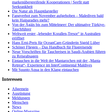
markenübergreifende Kooperationen | Seefit statt
Seekrankheit
Die Natur als Hauptdarsteller
Fangverbot zum November aufgehoben – Malediven bald
kein Haiparadies mehr?
Von der Ägäis bis zum Mittelmeer: Der ultimative Türkiye-
Tauchführer
Weltweit erster „lebender Korallen-Tresor“ in Australien
eröffnet
Hans Erni-Preis für OceanCare-Gründerin Sigrid Lüber
Schöner Fliegen – Das Handbuch für Flugreisende
Neue Vorschriften für Tauchreisen in Saudi-Arabien führen
zu Reiseabsagen
Eintauchen in die Welt der Mantarochen mit der „Manta
Retreat“- Experience im InterContinental Maldives
Mit Suunto Aqua in den Klang eintauchen
Interessen
Allgemein
Ausrüstung
Meldungen
Menschen
News
Online-Magazine