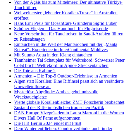
Von der Ägäis bis zum Mittelmeer: Der ultimative Türkiye-
Tauchführer
Weltweit erster „lebender Korallen-Tresor“ in Australien
eröffnet
Hans Erni-Preis für OceanCare-Gründerin Sigrid Lüber
Schöner Fliegen – Das Handbuch für Flugreisende
Neue Vorschriften für Tauchreisen in Saudi-Arabien führen
zu Reiseabsagen
Eintauchen in die Welt der Mantarochen mit der „Manta
Retreat“- Experience im InterContinental Maldives
Mit Suunto Aqua in den Klang eintauchen
Tannheimer Tal Schauplatz für Weltrekord: Schweizer Peter
Colat bricht Weltrekord im Apnoe-Streckentauchen
Die Tote aus Kabine 2
Armenien – Die Top-5 Outdoor-Erlebnisse in Armenien
Algen statt Korallen: Eine Riffinsel passt sich an veränderte
Umwelteinflüsse an
Mysteriöse Abgründe: Arubas geheimnisvolle
Wracktauchplätze
Vierte globale Korallenbleiche: ZMT-Forscherin beobachtet
Zustand der Riffe im östlichen tropischen Pazifik
DAN Europe Vizepräsidentin Laura Marroni in die Women
Divers Hall Of Fame aufgenommen
Die ITB Berlin 2024 endet mit Frust
Dem Winter entfliehen: Condor verbindet auch in der