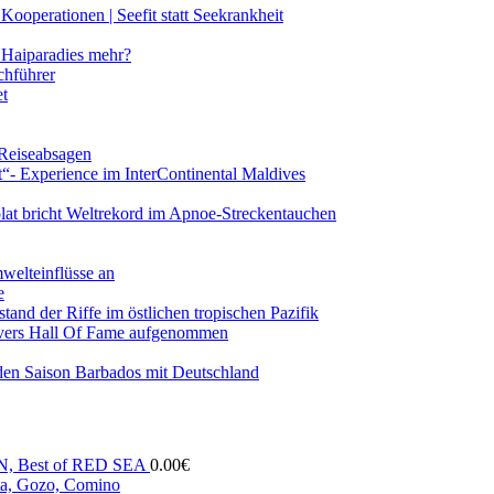
ooperationen | Seefit statt Seekrankheit
Haiparadies mehr?
chführer
et
 Reiseabsagen
t“- Experience im InterContinental Maldives
lat bricht Weltrekord im Apnoe-Streckentauchen
mwelteinflüsse an
e
and der Riffe im östlichen tropischen Pazifik
vers Hall Of Fame aufgenommen
den Saison Barbados mit Deutschland
N, Best of RED SEA
0.00
€
, Gozo, Comino