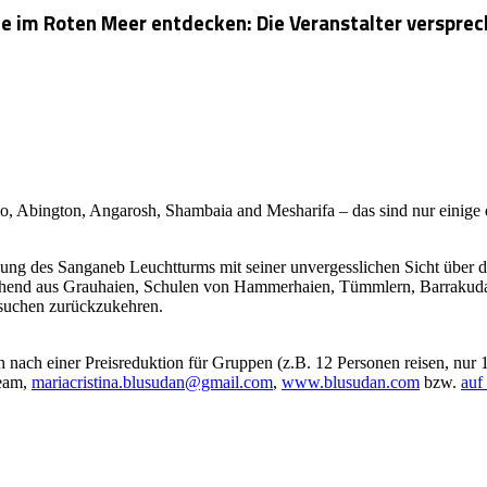
e im Roten Meer entdecken: Die Veranstalter versprec
, Abington, Angarosh, Shambaia and Mesharifa – das sind nur einige 
ung des Sanganeb Leuchtturms mit seiner unvergesslichen Sicht über da
tehend aus Grauhaien, Schulen von Hammerhaien, Tümmlern, Barrakud
rsuchen zurückzukehren.
uch nach einer Preisreduktion für Gruppen (z.B. 12 Personen reisen, n
ream,
mariacristina.blusudan@gmail.com
,
www.blusudan.com
bzw.
auf