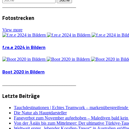
________________________________
Fotostrecken
View more
f.re.e 2024 in Bildern
Boot 2020 in Bildern
________________________________
Letzte Beiträge
Tauchdestinationen | Echtes Teamwork – markenübergreifende K
Die Natur als Hauptdarsteller
Fangverbot zum November aufgehoben – Malediven bald kein 
Von der Ägäis bis zum Mittelmeer: Der ultimative Türkiye-Tau
Weltweit erster „lebender Korallen-Tresor“ in Australien eröffn