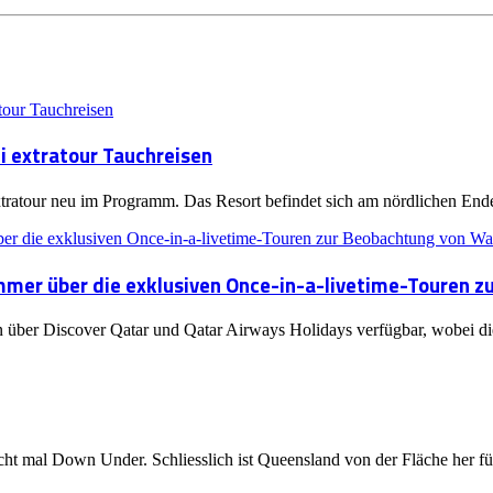
i extratour Tauchreisen
xtratour neu im Programm. Das Resort befindet sich am nördlichen End
mer über die exklusiven Once-in-a-livetime-Touren z
 über Discover Qatar und Qatar Airways Holidays verfügbar, wobei die 
cht mal Down Under. Schliesslich ist Queensland von der Fläche her f