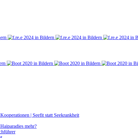
ooperationen | Seefit statt Seekrankheit
Haiparadies mehr?
chführer
et