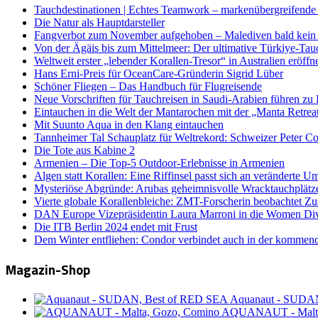
Tauchdestinationen | Echtes Teamwork – markenübergreifende K
Die Natur als Hauptdarsteller
Fangverbot zum November aufgehoben – Malediven bald kein 
Von der Ägäis bis zum Mittelmeer: Der ultimative Türkiye-Tau
Weltweit erster „lebender Korallen-Tresor“ in Australien eröffn
Hans Erni-Preis für OceanCare-Gründerin Sigrid Lüber
Schöner Fliegen – Das Handbuch für Flugreisende
Neue Vorschriften für Tauchreisen in Saudi-Arabien führen zu
Eintauchen in die Welt der Mantarochen mit der „Manta Retrea
Mit Suunto Aqua in den Klang eintauchen
Tannheimer Tal Schauplatz für Weltrekord: Schweizer Peter Co
Die Tote aus Kabine 2
Armenien – Die Top-5 Outdoor-Erlebnisse in Armenien
Algen statt Korallen: Eine Riffinsel passt sich an veränderte U
Mysteriöse Abgründe: Arubas geheimnisvolle Wracktauchplätz
Vierte globale Korallenbleiche: ZMT-Forscherin beobachtet Zust
DAN Europe Vizepräsidentin Laura Marroni in die Women Di
Die ITB Berlin 2024 endet mit Frust
Dem Winter entfliehen: Condor verbindet auch in der kommen
Magazin-Shop
Aquanaut - SUDA
AQUANAUT - Malta