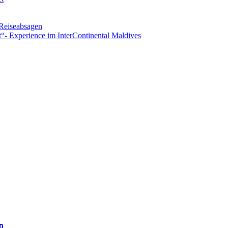
 Reiseabsagen
t“- Experience im InterContinental Maldives
n