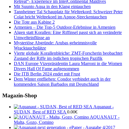
Retreat“- Experience im InterContinental Maldives
Mit Suunto Aqua in den Klang eintauchen
Tannheimer Tal Schauplatz für Weltrekord: Schweizer Peter
Colat bricht Weltrekord im Apnoe-Streckentauchen
Die Tote aus Kabine 2
Armenien – Die Top-5 Outdoor-Erlebnisse in Armenien
Algen statt Korallen: Eine Riffinsel passt sich an veränderte
Umwelteinflüsse an
Mysteriöse Abgründe: Arubas geheimnisvolle
Wracktauchplätze
Vierte globale Korallenbleiche: ZMT-Forscherin beobachtet
Zustand der Riffe im östlichen tropischen Pazifik
DAN Europe Vizepräsidentin Laura Marroni in die Women
Divers Hall Of Fame aufgenommen
Die ITB Berlin 2024 endet mit Frust
Dem Winter entfliehen: Condor verbindet auch in der
kommenden Saison Barbados mit Deutschland
Magazin-Shop
Aquanaut -
SUDAN, Best of RED SEA
0.00
€
AQUANAUT -
Malta, Gozo, Comino