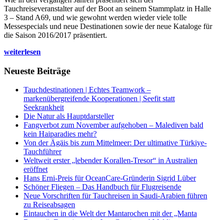
Tauchreiseveranstalter auf der Boot an seinem Stammplatz in Halle
3 – Stand A69, und wie gewohnt werden wieder viele tolle
Messespecials und neue Destinationen sowie der neue Kataloge für
die Saison 2016/2017 präsentiert.
weiterlesen
Neueste Beiträge
Tauchdestinationen | Echtes Teamwork –
markenübergreifende Kooperationen | Seefit statt
Seekrankheit
Die Natur als Hauptdarsteller
Fangverbot zum November aufgehoben – Malediven bald
kein Haiparadies mehr?
Von der Ägäis bis zum Mittelmeer: Der ultimative Türkiye-
Tauchführer
Weltweit erster „lebender Korallen-Tresor“ in Australien
eröffnet
Hans Erni-Preis für OceanCare-Gründerin Sigrid Lüber
Schöner Fliegen – Das Handbuch für Flugreisende
Neue Vorschriften für Tauchreisen in Saudi-Arabien führen
zu Reiseabsagen
Eintauchen in die Welt der Mantarochen mit der „Manta