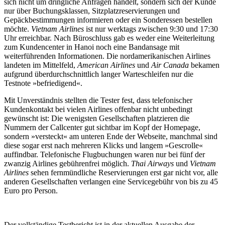
sich nicht um dringliche Anfragen handelt, sondern sich der Kunde
nur über Buchungsklassen, Sitzplatzreservierungen und
Gepäckbestimmungen informieren oder ein Sonderessen bestellen
möchte.
Vietnam Airlines
ist nur werktags zwischen 9:30 und 17:30
Uhr erreichbar. Nach Büroschluss gab es weder eine Weiterleitung
zum Kundencenter in Hanoi noch eine Bandansage mit
weiterführenden Informationen. Die nordamerikanischen Airlines
landeten im Mittelfeld,
American Airlines
und
Air Canada
bekamen
aufgrund überdurchschnittlich langer Warteschleifen nur die
Testnote »befriedigend«.
Mit Unverständnis stellten die Tester fest, dass telefonischer
Kundenkontakt bei vielen Airlines offenbar nicht unbedingt
gewünscht ist: Die wenigsten Gesellschaften platzieren die
Nummern der Callcenter gut sichtbar im Kopf der Homepage,
sondern »versteckt« am unteren Ende der Webseite, manchmal sind
diese sogar erst nach mehreren Klicks und langem »Gescrolle«
auffindbar. Telefonische Flugbuchungen waren nur bei fünf der
zwanzig Airlines gebührenfrei möglich.
Thai Airways
und
Vietnam
Airlines
sehen fernmündliche Reservierungen erst gar nicht vor, alle
anderen Gesellschaften verlangen eine Servicegebühr von bis zu 45
Euro pro Person.
Der vollständige Testbericht ist in der aktuellen Ausgabe der