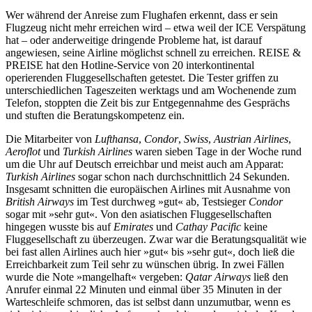
Wer während der Anreise zum Flughafen erkennt, dass er sein
Flugzeug nicht mehr erreichen wird – etwa weil der ICE Verspätung
hat – oder anderweitige dringende Probleme hat, ist darauf
angewiesen, seine Airline möglichst schnell zu erreichen. REISE &
PREISE hat den Hotline-Service von 20 interkontinental
operierenden Fluggesellschaften getestet. Die Tester griffen zu
unterschiedlichen Tageszeiten werktags und am Wochenende zum
Telefon, stoppten die Zeit bis zur Entgegennahme des Gesprächs
und stuften die Beratungskompetenz ein.
Die Mitarbeiter von
Lufthansa
,
Condor
,
Swiss
,
Austrian
Airlines
,
Aeroflot
und
Turkish Airlines
waren sieben Tage in der Woche rund
um die Uhr auf Deutsch erreichbar und meist auch am Apparat:
Turkish Airlines
sogar schon nach durchschnittlich 24 Sekunden.
Insgesamt schnitten die europäischen Airlines mit Ausnahme von
British Airways
im Test durchweg »gut« ab, Testsieger
Condor
sogar mit »sehr gut«. Von den asiatischen Fluggesellschaften
hingegen wusste bis auf
Emirates
und
Cathay Pacific
keine
Fluggesellschaft zu überzeugen. Zwar war die Beratungsqualität wie
bei fast allen Airlines auch hier »gut« bis »sehr gut«, doch ließ die
Erreichbarkeit zum Teil sehr zu wünschen übrig. In zwei Fällen
wurde die Note »mangelhaft« vergeben:
Qatar Airways
ließ den
Anrufer einmal 22 Minuten und einmal über 35 Minuten in der
Warteschleife schmoren, das ist selbst dann unzumutbar, wenn es