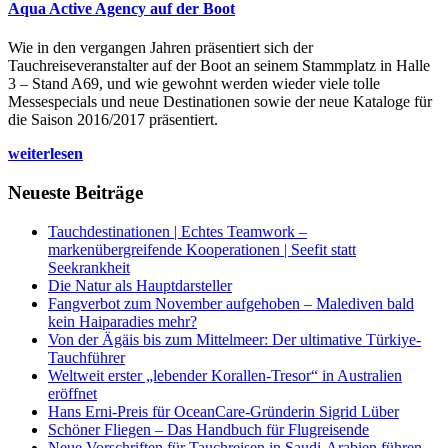
Aqua Active Agency auf der Boot
Wie in den vergangen Jahren präsentiert sich der
Tauchreiseveranstalter auf der Boot an seinem Stammplatz in Halle
3 – Stand A69, und wie gewohnt werden wieder viele tolle
Messespecials und neue Destinationen sowie der neue Kataloge für
die Saison 2016/2017 präsentiert.
weiterlesen
Neueste Beiträge
Tauchdestinationen | Echtes Teamwork –
markenübergreifende Kooperationen | Seefit statt
Seekrankheit
Die Natur als Hauptdarsteller
Fangverbot zum November aufgehoben – Malediven bald
kein Haiparadies mehr?
Von der Ägäis bis zum Mittelmeer: Der ultimative Türkiye-
Tauchführer
Weltweit erster „lebender Korallen-Tresor“ in Australien
eröffnet
Hans Erni-Preis für OceanCare-Gründerin Sigrid Lüber
Schöner Fliegen – Das Handbuch für Flugreisende
Neue Vorschriften für Tauchreisen in Saudi-Arabien führen