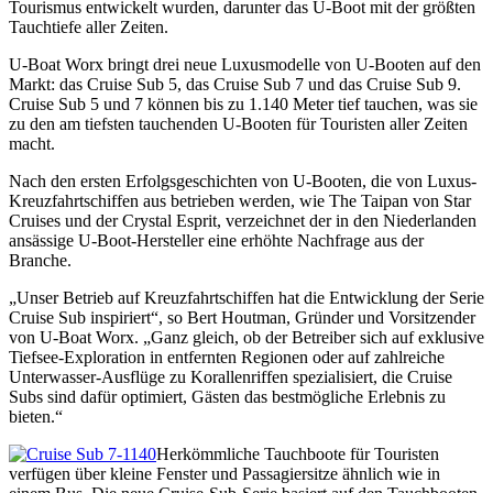
Tourismus entwickelt wurden, darunter das U-Boot mit der größten
Tauchtiefe aller Zeiten.
U-Boat Worx bringt drei neue Luxusmodelle von U-Booten auf den
Markt: das Cruise Sub 5, das Cruise Sub 7 und das Cruise Sub 9.
Cruise Sub 5 und 7 können bis zu 1.140 Meter tief tauchen, was sie
zu den am tiefsten tauchenden U-Booten für Touristen aller Zeiten
macht.
Nach den ersten Erfolgsgeschichten von U-Booten, die von Luxus-
Kreuzfahrtschiffen aus betrieben werden, wie The Taipan von Star
Cruises und der Crystal Esprit, verzeichnet der in den Niederlanden
ansässige U-Boot-Hersteller eine erhöhte Nachfrage aus der
Branche.
„Unser Betrieb auf Kreuzfahrtschiffen hat die Entwicklung der Serie
Cruise Sub inspiriert“, so Bert Houtman, Gründer und Vorsitzender
von U-Boat Worx. „Ganz gleich, ob der Betreiber sich auf exklusive
Tiefsee-Exploration in entfernten Regionen oder auf zahlreiche
Unterwasser-Ausflüge zu Korallenriffen spezialisiert, die Cruise
Subs sind dafür optimiert, Gästen das bestmögliche Erlebnis zu
bieten.“
Herkömmliche Tauchboote für Touristen
verfügen über kleine Fenster und Passagiersitze ähnlich wie in