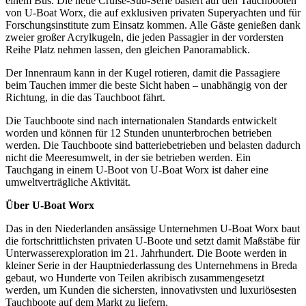
einem Bus. Die neue Cruise-Sub-Serie basiert auf den Tauchbooten
von U-Boat Worx, die auf exklusiven privaten Superyachten und für
Forschungsinstitute zum Einsatz kommen. Alle Gäste genießen dank
zweier großer Acrylkugeln, die jeden Passagier in der vordersten
Reihe Platz nehmen lassen, den gleichen Panoramablick.
Der Innenraum kann in der Kugel rotieren, damit die Passagiere
beim Tauchen immer die beste Sicht haben – unabhängig von der
Richtung, in die das Tauchboot fährt.
Die Tauchboote sind nach internationalen Standards entwickelt
worden und können für 12 Stunden ununterbrochen betrieben
werden. Die Tauchboote sind batteriebetrieben und belasten dadurch
nicht die Meeresumwelt, in der sie betrieben werden. Ein
Tauchgang in einem U-Boot von U-Boat Worx ist daher eine
umweltverträgliche Aktivität.
Über U-Boat Worx
Das in den Niederlanden ansässige Unternehmen U-Boat Worx baut
die fortschrittlichsten privaten U-Boote und setzt damit Maßstäbe für
Unterwasserexploration im 21. Jahrhundert. Die Boote werden in
kleiner Serie in der Hauptniederlassung des Unternehmens in Breda
gebaut, wo Hunderte von Teilen akribisch zusammengesetzt
werden, um Kunden die sichersten, innovativsten und luxuriösesten
Tauchboote auf dem Markt zu liefern.