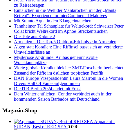
zu Reiseabsagen
Eintauchen in die Welt der Mantarochen mit der „Manta
Retreat“- Experience im InterContinental Maldives
Mit Suunto Aqua in den Klang eintauchen
Tannheimer Tal Schauplatz für Weltrekord: Schweizer Peter
Colat bricht Weltrekord im Apnoe-Streckentauchen
Die Tote aus Kabine 2
Armenien – Die Top-5 Outdoor-Erlebnisse in Armenien
Algen statt Korallen: Eine Riffinsel passt sich an veränderte
Umwelteinflüsse an
Mysteriöse Abgründe: Arubas geheimnisvolle
Wracktauchplätze
Vierte globale Korallenbleiche: ZMT-Forscherin beobachtet
Zustand der Riffe im östlichen tropischen Pazifik
DAN Europe Vizepräsidentin Laura Marroni in die Women
Divers Hall Of Fame aufgenommen
Die ITB Berlin 2024 endet mit Frust
Dem Winter entfliehen: Condor verbindet auch in der
kommenden Saison Barbados mit Deutschland
Magazin-Shop
Aquanaut -
SUDAN, Best of RED SEA
0.00
€