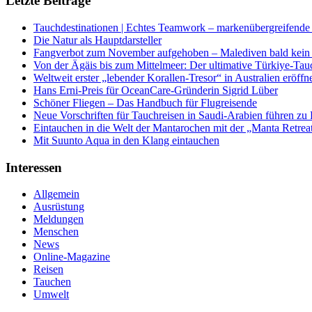
Letzte Beiträge
Tauchdestinationen | Echtes Teamwork – markenübergreifende K
Die Natur als Hauptdarsteller
Fangverbot zum November aufgehoben – Malediven bald kein 
Von der Ägäis bis zum Mittelmeer: Der ultimative Türkiye-Tau
Weltweit erster „lebender Korallen-Tresor“ in Australien eröffn
Hans Erni-Preis für OceanCare-Gründerin Sigrid Lüber
Schöner Fliegen – Das Handbuch für Flugreisende
Neue Vorschriften für Tauchreisen in Saudi-Arabien führen zu
Eintauchen in die Welt der Mantarochen mit der „Manta Retrea
Mit Suunto Aqua in den Klang eintauchen
Interessen
Allgemein
Ausrüstung
Meldungen
Menschen
News
Online-Magazine
Reisen
Tauchen
Umwelt