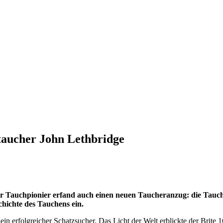
ztaucher John Lethbridge
Der Tauchpionier erfand auch einen neuen Taucheranzug: die Tauc
chichte des Tauchens ein.
 ein erfolgreicher Schatzsucher. Das Licht der Welt erblickte der Brit