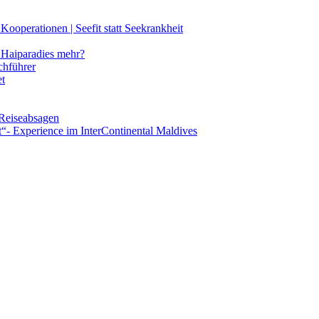
ooperationen | Seefit statt Seekrankheit
Haiparadies mehr?
chführer
et
 Reiseabsagen
t“- Experience im InterContinental Maldives