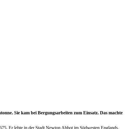
htonne. Sie kam bei Bergungsarbeiten zum Einsatz. Das machte
e 1675. Er lebte in der Stadt Newton Abbot im Südwesten Englands.