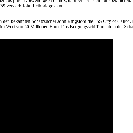
r aus purer Notwendigkeit einließ, darüber lässt sich nur spekulieren.
59 verstarb John Lethbridge dann.
um den bekannten Schatzsucher John Kingsford die „SS City of Cairo“.
z im Wert von 50 Millionen Euro. Das Bergungsschiff, mit dem der Sc