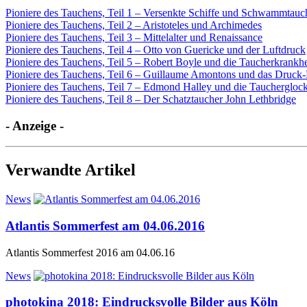
Pioniere des Tauchens, Teil 1 – Versenkte Schiffe und Schwammtauc
Pioniere des Tauchens, Teil 2 – Aristoteles und Archimedes
Pioniere des Tauchens, Teil 3 – Mittelalter und Renaissance
Pioniere des Tauchens, Teil 4 – Otto von Guericke und der Luftdruck
Pioniere des Tauchens, Teil 5 – Robert Boyle und die Taucherkrankhe
Pioniere des Tauchens, Teil 6 – Guillaume Amontons und das Druck
Pioniere des Tauchens, Teil 7 – Edmond Halley und die Tauchergloc
Pioniere des Tauchens, Teil 8 – Der Schatztaucher John Lethbridge
- Anzeige -
Verwandte Artikel
News
Atlantis Sommerfest am 04.06.2016
Atlantis Sommerfest 2016 am 04.06.16
News
photokina 2018: Eindrucksvolle Bilder aus Köln