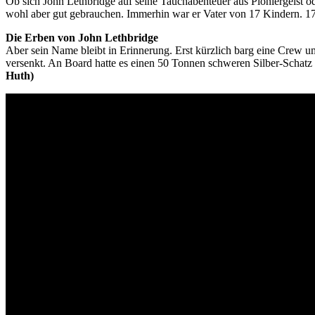
Ob sich John Lethbridge auf seine Tauchabenteuer aus Pioniergeist ode
wohl aber gut gebrauchen. Immerhin war er Vater von 17 Kindern. 17
Die Erben von John Lethbridge
Aber sein Name bleibt in Erinnerung. Erst kürzlich barg eine Crew 
versenkt. An Board hatte es einen 50 Tonnen schweren Silber-Schat
Huth)