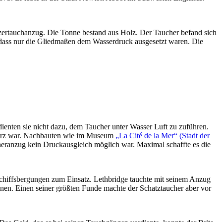
anzertauchanzug. Die Tonne bestand aus Holz. Der Taucher befand sich
 dass nur die Gliedmaßen dem Wasserdruck ausgesetzt waren. Die
dienten sie nicht dazu, dem Taucher unter Wasser Luft zu zuführen.
 kurz war. Nachbauten wie im Museum
„La Cité de la Mer“ (Stadt der
heranzug kein Druckausgleich möglich war. Maximal schaffte es die
chiffsbergungen zum Einsatz. Lethbridge tauchte mit seinem Anzug
onen. Einen seiner größten Funde machte der Schatztaucher aber vor