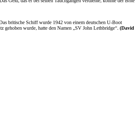
 Das Geld, das er bei seinen Tauchgängen verdiente, konnte der Brite
 Das britische Schiff wurde 1942 von einem deutschen U-Boot
hatz gehoben wurde, hatte den Namen „SV John Lethbridge“.
(David